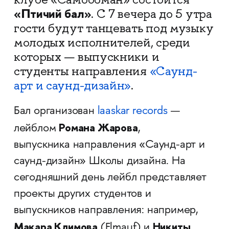
«Птичий бал»
. С 7 вечера до 5 утра
гости будут танцевать под музыку
молодых исполнителей, среди
которых — выпускники и
студенты направления
«Саунд-
арт и саунд-дизайн»
.
Бал организован
laaskar records
—
Романа Жарова
лейблом
,
выпускника направления «Саунд-арт и
саунд-дизайн» Школы дизайна. На
сегодняшний день лейбл представляет
проекты других студентов и
выпускников направления: например,
Макара Климова
Никиты
(Elmauf) и