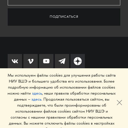
Мы используем файлы cookies для улучшения работы сайта
НИУ ВШЭ и большего удобства его использования. Более
© 1993–2026 Национальный исследовательский
подробную информацию об использовании файлов cookies
можно найти
здесь
, наши правила обработки персональных
университет «Высшая школа экономики»
данных –
здесь
. Продолжая пользоваться сайтом, вы
подтверждаете, что были проинформированы об
использовании файлов cookies сайтом НИУ ВШЭ и
согласны с нашими правилами обработки персональных
данных. Вы можете отключить файлы cookies в настройках