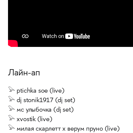
Лайн-ап
𓅪 ptichka soe (live)
𓅪 dj stonik1917 (dj set)
𓅪 мс улыбочка (dj set)
𓅪 xvostik (live)
𓅪 милая скарлетт х верум пруно (live)