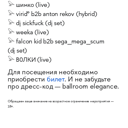
𓅪 шимко (live)
𓅪 virid° b2b anton rekov (hybrid)
𓅪 dj sickfuck (dj set)
𓅪 weeka (live)
𓅪 falcon kid b2b sega_mega_scum
(dj set)
𓅪 В0ЛКИ (live)
Для посещения необходимо
приобрести
билет
. И не забудьте
про дресс-код — ballroom elegance.
Обращаем ваше внимание на возрастное ограничение мероприятия —
18+.