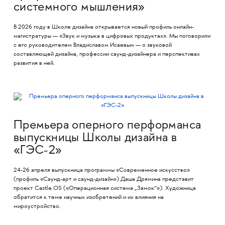
системного мышления»
В 2026 году в Школе дизайна открывается новый профиль онлайн-
магистратуры — «Звук и музыка в цифровых продуктах». Мы поговорили
с его руководителем Владиславом Исаевым — о звуковой
составляющей дизайна, профессии саунд-дизайнера и перспективах
развития в ней.
Премьера оперного перформанса
выпускницы Школы дизайна в
«ГЭС-2»
24-26 апреля выпускница программы «Современное искусство»
(профиль «Саунд-арт и саунд-дизайн») Даша Дрямина представит
проект Castle.OS («Операционная система „Замок“»). Художница
обратится к теме научных изобретений и их влияния на
мироустройство.