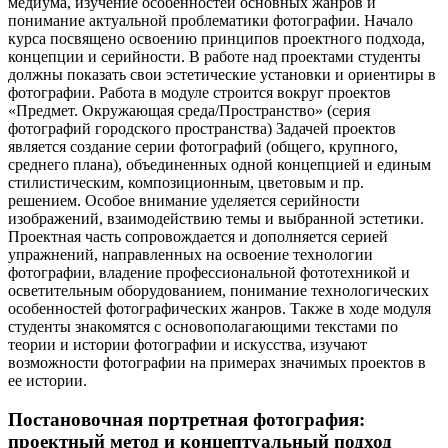
медиума, изучение особенностей основных жанров и
понимание актуальной проблематики фотографии. Начало
курса посвящено освоению принципов проектного подхода,
концепции и серийности. В работе над проектами студенты
должны показать свои эстетические установки и ориентиры в
фотографии. Работа в модуле строится вокруг проектов
«Предмет. Окружающая среда/Пространство» (серия
фотографий городского пространства) Задачей проектов
является создание серии фотографий (общего, крупного,
среднего плана), объединенных одной концепцией и единым
стилистическим, композиционным, цветовым и пр.
решением. Особое внимание уделяется серийности
изображений, взаимодействию темы и выбранной эстетики.
Проектная часть сопровождается и дополняется серией
упражнений, направленных на освоение технологии
фотографии, владение профессиональной фототехникой и
осветительным оборудованием, понимание технологических
особенностей фотографических жанров. Также в ходе модуля
студенты знакомятся с основополагающими текстами по
теории и истории фотографии и искусства, изучают
возможности фотографии на примерах значимых проектов в
ее истории.
Постановочная портретная фотография:
проектный метод и концептуальный подход