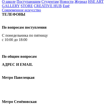
О школе
Поступающим
Студентам
Новости
Журнал
HSE ART
GALLERY
STORE
CREATIVE HUB
Ещё
Современное искусство
ТЕЛЕФОНЫ
+7 499 444-02-84
По вопросам поступления
С понедельника по пятницу
с 10:00 до 18:00
+7
495 621-87-11
По общим вопросам
АДРЕС И EMAIL
Малая Пионерская ул., 12
Метро Павелецкая
Измайловское шоссе, 44с2
Метро Семёновская