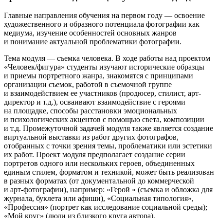
Главные направления обучения на первом году — освоение
художественного и образного потенциала фотографии как
медиума, изучение особенностей основных жанров
и понимание актуальной проблематики фотографии.
Тема модуля — съемка человека. В ходе работы над проектом
«Человек/фигура» студенты изучают исторические образцы
и приемы портретного жанра, знакомятся с принципами
организации съемок, работой в съемочной группе
и взаимодействием ее участников (продюсер, стилист, арт-
директор и т.д.), осваивают взаимодействие с героями
на площадке, способы расстановки эмоциональных
и психологических акцентов с помощью света, композиции
и т.д. Промежуточной задачей модуля также является создание
виртуальной выставки из работ других фотографов,
отобранных с точки зрения темы, проблематики или эстетики
их работ. Проект модуля предполагает создание серии
портретов одного или нескольких героев, объединенных
единым стилем, форматом и техникой, может быть реализован
в разных форматах (от документальной до коммерческой
и арт-фотографии), например: «Герой » (съемка и обложка для
журнала, буклета или афиши), «Социальная типология»,
«Профессия» (портрет как исследование социальной среды);
«Мой круг» (люди из близкого круга автора).