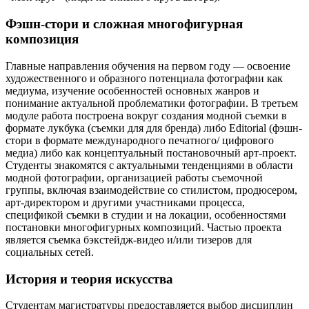
Фэшн-стори и сложная многофигурная
композиция
Главные направления обучения на первом году — освоение
художественного и образного потенциала фотографии как
медиума, изучение особенностей основных жанров и
понимание актуальной проблематики фотографии. В третьем
модуле работа построена вокруг создания модной съемки в
формате лукбука (съемки для для бренда) либо Editorial (фэшн-
стори в формате международного печатного/ цифрового
медиа) либо как концептуальный постановочный арт-проект.
Студенты знакомятся с актуальными тенденциями в области
модной фотографии, организацией работы съемочной
группы, включая взаимодействие со стилистом, продюсером,
арт-директором и другими участниками процесса,
спецификой съемки в студии и на локации, особенностями
постановки многофигурных композиций. Частью проекта
является съемка бэкстейдж-видео и/или тизеров для
социальных сетей.
История и теория искусства
Студентам магистратуры предоставляется выбор дисциплин