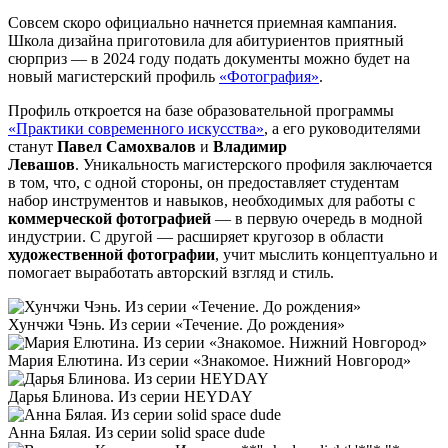
Совсем скоро официально начнется приемная кампания.
Школа дизайна приготовила для абитуриентов приятный
сюрприз — в 2024 году подать документы можно будет на
новый магистерский профиль
«Фотография»
.
Профиль откроется на базе образовательной программы
«Практики современного искусства»
, а его руководителями
станут
Павел Самохвалов
и
Владимир
Левашов
. Уникальность магистерского профиля заключается
в том, что, с одной стороны, он предоставляет студентам
набор инструментов и навыков, необходимых для работы с
коммерческой фотографией
— в первую очередь в модной
индустрии. С другой — расширяет кругозор в области
художественной фотографии
, учит мыслить концептуально и
помогает выработать авторский взгляд и стиль.
Хунчжи Чэнь. Из серии «Течение. До рождения»
Мария Елютина. Из серии «Знакомое. Нижний Новгород»
Дарья Блинова. Из серии HEYDAY
Анна Бялая. Из серии solid space dude