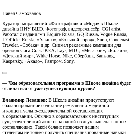
Павел Самохвалов
Куратор направлений «Фотография» и «Мода» в Школе
дизайна НИУ ВШЭ. Фотограф, видеорежиссёр, CGI artist.
Работал с изданиями Esquire Russia, GQ Russia, Vogue Russia,
L'Officiel Russia, «Афиша», «Большой город», Snob, Condenast
Traveler, «Собака» и др. Снимал рекламные кампании для
брендов Coca-Cola, IKEA, Lays, MTC, «Мегафон», «Билайн»,
«Детский мир», White Horse, Nike, Сбербанк, Samsung,
Kaspersky, «Акадо», Газпром, Sony.
— Чем образовательная программа в Школе дизайна будет
отличаться от уже существующих курсов?
Владимир Левашов:
В Школе дизайна присутствуют
сбалансированное сочетание ремесленно-медийной
и концептуально-содержательной составляющих
в образовании. Обычно в образовательных институциях
существует четкий акцент на одной из двух вышеназванных
составляющих. Такой баланс позволяет нашим
студентам не только получить специализированные навыки