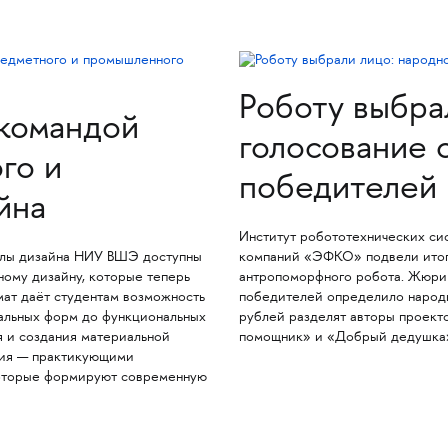
Роботу выбра
 командой
голосование 
го и
победителей 
йна
Институт робототехнических с
олы дизайна НИУ ВШЭ доступны
компаний «ЭФКО» подвели итоги
ому дизайну, которые теперь
антропоморфного робота. Жюри о
мат даёт студентам возможность
победителей определило народн
альных форм до функциональных
рублей разделят авторы проект
я и создания материальной
помощник» и «Добрый дедушка
ния — практикующими
которые формируют современную