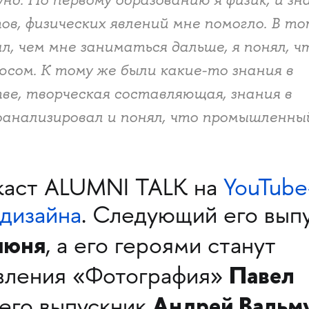
в, физических явлений мне помогло. В т
л, чем мне заниматься дальше, я понял, ч
юсом. К тому же были какие-то знания в
ве, творческая составляющая, знания в
роанализировал и понял, что промышленны
каст ALUMNI TALK на
YouTube
дизайна
. Следующий его вып
июня
, а его героями станут
Павел
авления «Фотография»
Андрей Вальм
его выпускник