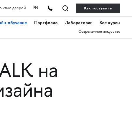
Как поступить
рытых дверей
EN
айн-обучение
Портфолио
Лаборатории
Все курсы
Современное искусство
ALK на
изайна