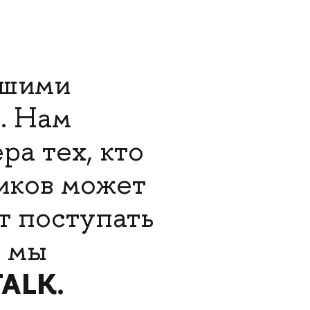
вшими
. Нам
ра тех, кто
ников может
т поступать
у мы
ALK.