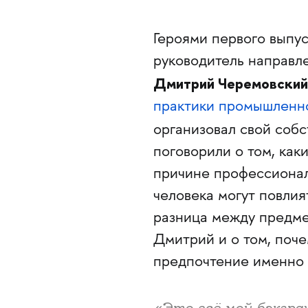
Героями первого выпу
руководитель направл
Дмитрий Черемовский
практики промышленн
организовал свой соб
поговорили о том, как
причине профессионал
человека могут повлият
разница между предме
Дмитрий и о том, поче
предпочтение именно 
«Это всё мой бэкграу