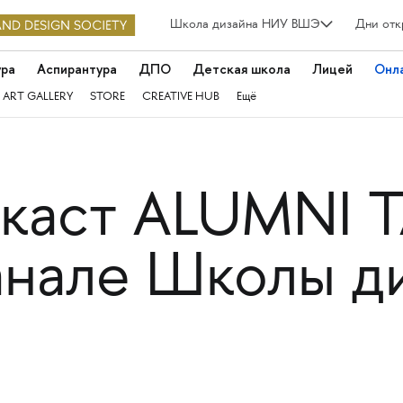
Школа дизайна НИУ ВШЭ
Дни отк
ура
Аспирантура
ДПО
Детская школа
Лицей
Онл
 ART GALLERY
STORE
CREATIVE HUB
Ещё
каст ALUMNI T
анале Школы д