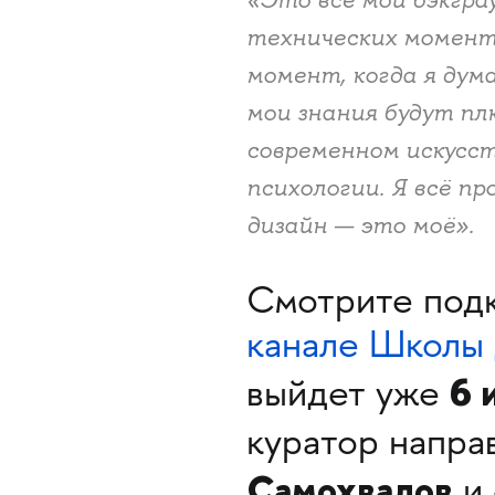
технических моменто
момент, когда я дума
мои знания будут пл
современном искусст
психологии. Я всё п
дизайн — это моё».
Смотрите под
канале Школы 
6 
выйдет уже
куратор напр
Самохвалов
и 