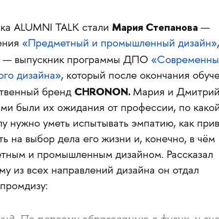
Мария Степанова
ска ALUMNI TALK стали
—
ения
«Предметный и промышленный дизайн»
— выпускник программы ДПО
«Современны
ого дизайна»
, который после окончания обуч
CHRONON.
ственный бренд
Мария и Дмитри
ими были их ожидания от профессии, по како
у нужно уметь испытывать эмпатию, как при
ь на выбор дела его жизни и, конечно, в чём
тным и промышленным дизайном. Рассказал
му из всех направлений дизайна он отдал
промдизу:
нд. По первому образованию я физик, и зн