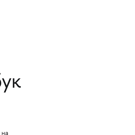
бук
 на