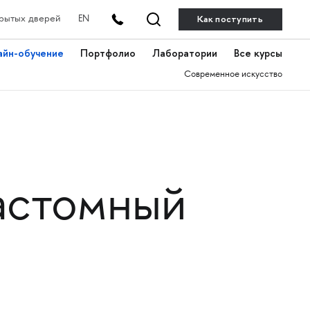
Как поступить
рытых дверей
EN
айн-обучение
Портфолио
Лаборатории
Все курсы
Современное искусство
кастомный