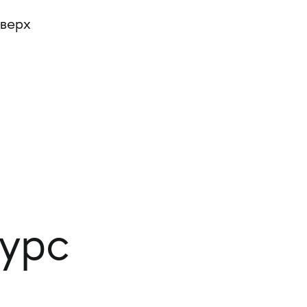
оверх
курс