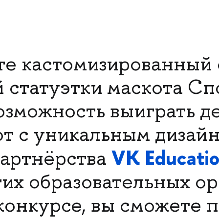
те кастомизированный 
 статуэтки маскота Сп
озможность выиграть 
от с уникальным дизай
VK Educati
партнёрства
гих образовательных ор
конкурсе, вы сможете п