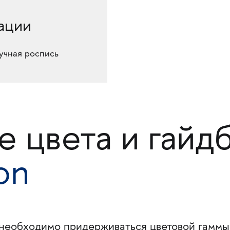
ации
учная роспись
 цвета и гайд
on
 необходимо придерживаться цветовой гаммы