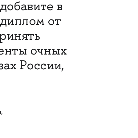
добавите в
 диплом от
ринять
денты очных
зах России,
,