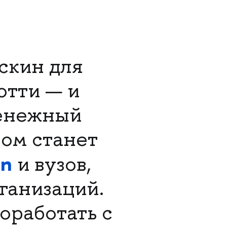
скин для
отти — и
денежный
ном станет
on
и вузов,
ганизаций.
оработать с