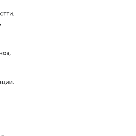
отти.
,
нов,
ации.
ие,