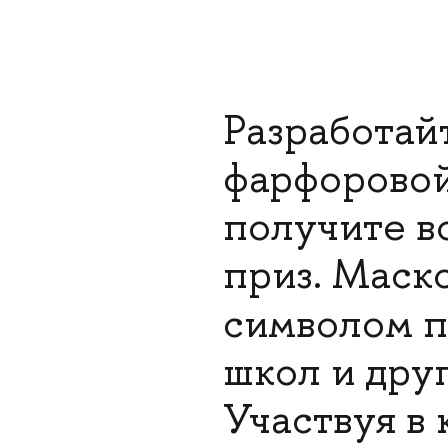
Разработай
фарфоровой
получите в
приз. Маск
символом 
школ и дру
Участвуя в 