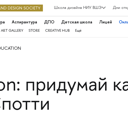
Школа дизайна НИУ ВШЭ
Дни отк
ура
Аспирантура
ДПО
Детская школа
Лицей
Онл
 ART GALLERY
STORE
CREATIVE HUB
Ещё
DUCATION
on: придумай 
Спотти