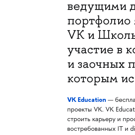
ведущими д
портфолио 
VK и Школ
участие в 
и заочных 
которым ис
VK Education
— беспла
проекты VK. VK Educat
строить карьеру и пр
востребованных IT и di