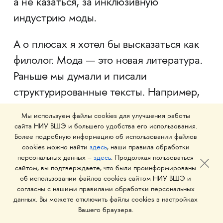
а не казаться, за инклюзивную
индустрию моды.
А о плюсах я хотел бы высказаться как
филолог. Мода — это новая литература.
Раньше мы думали и писали
структурированные тексты. Например,
Лермонтов написал «Смерть поэта»,
Мы используем файлы cookies для улучшения работы
и стихотворение распространилось
сайта НИУ ВШЭ и большего удобства его использования.
Более подробную информацию об использовании файлов
в списках, его переписывали десятки
cookies можно найти
здесь
, наши правила обработки
тысяч раз от руки. А автора за это
персональных данных –
здесь
. Продолжая пользоваться
сайтом, вы подтверждаете, что были проинформированы
стихотворение сослали как
об использовании файлов cookies сайтом НИУ ВШЭ и
«вольнодумца». Такая была сила слова
согласны с нашими правилами обработки персональных
данных. Вы можете отключить файлы cookies в настройках
в мире, неперегруженном
Вашего браузера.
информацией. Сейчас, в эпоху