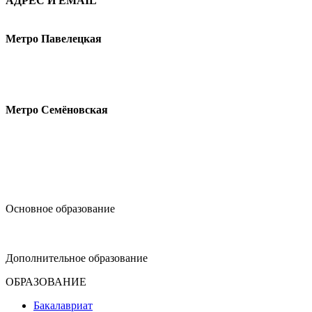
АДРЕС И EMAIL
Малая Пионерская ул., 12
Метро Павелецкая
Измайловское шоссе, 44с2
Метро Семёновская
design@hse.ru
Основное образование
dop-design@hse.ru
Дополнительное образование
ОБРАЗОВАНИЕ
Бакалавриат