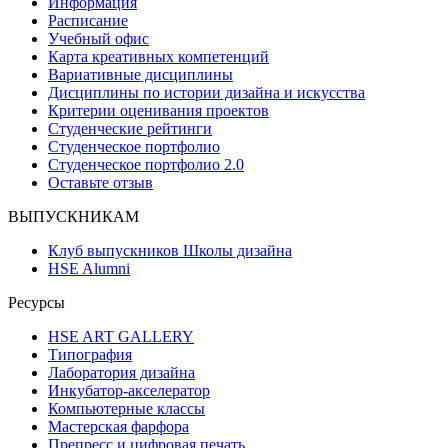
Информация
Расписание
Учебный офис
Карта креативных компетенций
Вариативные дисциплины
Дисциплины по истории дизайна и искусства
Критерии оценивания проектов
Студенческие рейтинги
Студенческое портфолио
Студенческое портфолио 2.0
Оставьте отзыв
ВЫПУСКНИКАМ
Клуб выпускников Школы дизайна
HSE Alumni
Ресурсы
HSE ART GALLERY
Типография
Лаборатория дизайна
Инкубатор-акселератор
Компьютерные классы
Мастерская фарфора
Препресс и цифровая печать