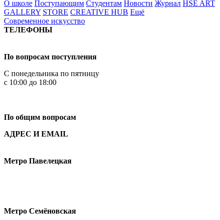
О школе
Поступающим
Студентам
Новости
Журнал
HSE ART
GALLERY
STORE
CREATIVE HUB
Ещё
Современное искусство
ТЕЛЕФОНЫ
+7 499 444-02-84
По вопросам поступления
С понедельника по пятницу
с 10:00 до 18:00
+7
495 621-87-11
По общим вопросам
АДРЕС И EMAIL
Малая Пионерская ул., 12
Метро Павелецкая
Измайловское шоссе, 44с2
Метро Семёновская