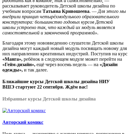
работать как в команде, так и самостоятельно,
—
рассказывает руководитель Детской школы дизайна по
учебным вопросам
Татьяна Кривошеева
. —
Для этого мы
внедрили принцип четырёхмодульного образовательного
конструктора: большинство годовых курсов Детской
школы устроено так, что каждый их модуль является
самостоятельной и законченной программой»
.
Благодаря этому нововведению слушатели Детской школы
дизайна могут каждый новый модуль посвящать новому для
них направлению креативных индустрий. Поступив на курс
«Манга»,
ребёнок в следующем модуле может перейти на
«Гейм-дизайн»,
ещё через восемь недель — на
«Дизайн
одежды»,
и так далее.
Ближайшие курсы Детской школы дизайна НИУ
ВШЭ стартуют 22 сентября. Ждём вас!
Избранные курсы Детской школы дизайна
Авторский комикс
Цель курса — знакомство с жанром комикса, погружение в