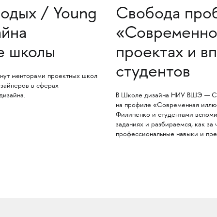
одых / Young
Свобода пробо
айна
«Современно
е школы
проектах и в
студентов
нут менторами проектных школ
зайнеров в сферах
дизайна.
В Школе дизайна НИУ ВШЭ — Са
на профиле «Современная иллюс
Филипенко и студентами вспоми
заданиях и разбираемся, как за
профессиональные навыки и пре