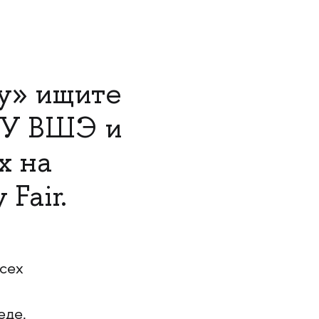
у» ищите
ИУ ВШЭ и
х на
Fair.
всех
еде.