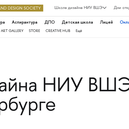
Школа дизайна НИУ ВШЭ
Дни отк
ура
Аспирантура
ДПО
Детская школа
Лицей
Онл
 ART GALLERY
STORE
CREATIVE HUB
Ещё
айна НИУ ВШЭ 
ербурге