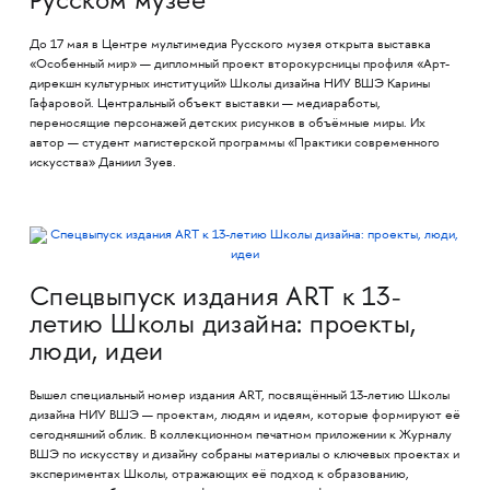
Русском музее
До 17 мая в Центре мультимедиа Русского музея открыта выставка
«Особенный мир» — дипломный проект второкурсницы профиля «Арт-
дирекшн культурных институций» Школы дизайна НИУ ВШЭ Карины
Гафаровой. Центральный объект выставки — медиаработы,
переносящие персонажей детских рисунков в объёмные миры. Их
автор — студент магистерской программы «Практики современного
искусства» Даниил Зуев.
Спецвыпуск издания ART к 13-
летию Школы дизайна: проекты,
люди, идеи
Вышел специальный номер издания ART, посвящённый 13-летию Школы
дизайна НИУ ВШЭ — проектам, людям и идеям, которые формируют её
сегодняшний облик. В коллекционном печатном приложении к Журналу
ВШЭ по искусству и дизайну собраны материалы о ключевых проектах и
экспериментах Школы, отражающих её подход к образованию,