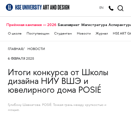
EN
Приёмная кампания — 2026
Бакалавриат
Магистратура
Аспирантур
О школе
Поступающим
Студентам
Новости
Журнал
HSE ART G
ГЛАВНАЯ
НОВОСТИ
6 ФЕВРАЛЯ 2025
Итоги конкурса от Школы
дизайна НИУ ВШЭ и
ювелирного дома POSIÉ
Гулибону Шавкатова. POSIÉ: Тонкая грань между хрупкостью и
мощью.