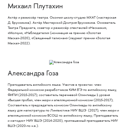
Михаил Плутахин
Актёр и режиссёр театра. Окончил школу-студию МХАТ (мастерская
Д. Брусникина). Актёр Мастерской Дмитрия Брусникина. Основатель
Театра Предмета, соавтор и режиссёр спектаклей «Несказки»,
«Молчун», «Наблюдатели» (номинация на премию «Золотая
Маска»-2020), «Священный талисман» (лауреат премии «Золотая
Маска»-2022).
Александра Гоза
Преподаватель английского языка. Участие в проектах: член
Федеральной комиссии разработчиков КИМ ЕГЭ по английскому языку,
ФИПИ (2015-2017); составитель перечневой Олимпиады 1 уровня
«Высшая проба», член жюри и апелляционной комиссии (2015-2017);
Составитель и председатель комиссии Олимпиады по английскому
языку для магистратуры по Лингвистике НИУ ВШЭ (2017); член жюри и
апелляционной комиссии ВСОШ по английскому языку; Преподаватель
и методист НИУ ВШЭ (2014-2020), приглашенный преподаватель НИУ
ВШЭ (2020-по н.в.).