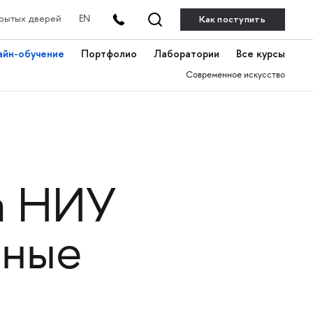
Как поступить
рытых дверей
EN
айн-обучение
Портфолио
Лаборатории
Все курсы
Современное искусство
а НИУ
вные