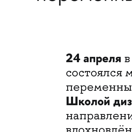
24 апреля
в
состоялся 
переменны
Школой ди
направлен
вдохновлён