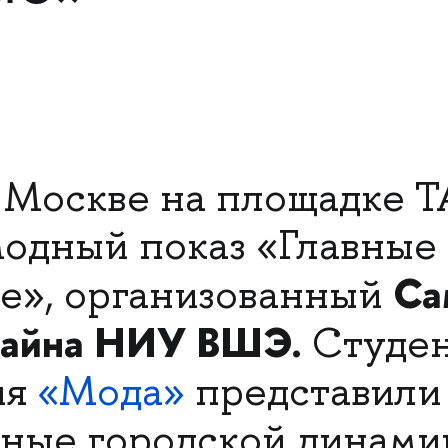
 Москве на площадке 
модный показ «Главные
Са
е», организованный
зайна НИУ ВШЭ.
Студе
ия
«Мода»
представили 
ные городской динамик