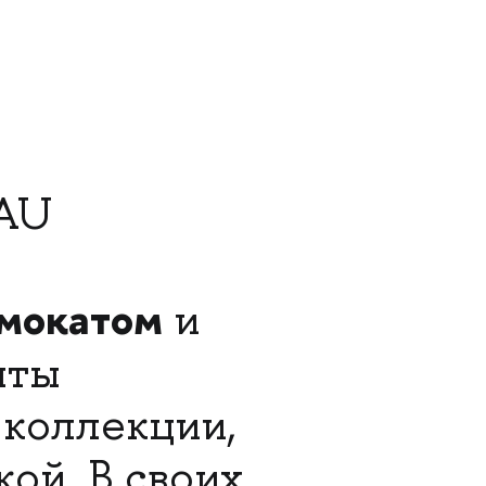
TAU
мокатом
и
нты
коллекции,
ой. В своих