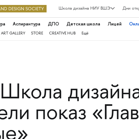
Школа дизайна НИУ ВШЭ
Дни отк
ура
Аспирантура
ДПО
Детская школа
Лицей
Онл
 ART GALLERY
STORE
CREATIVE HUB
Ещё
 Школа дизайн
ли показ «Гла
ые»