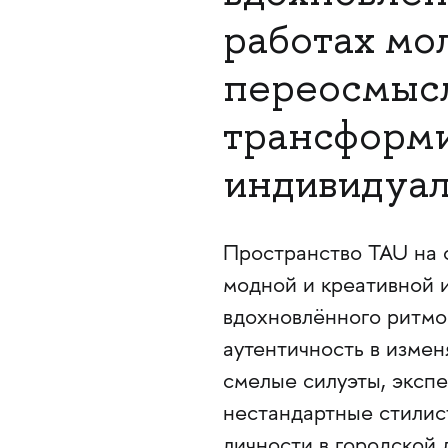
работах мо
переосмысл
трансформи
индивидуал
Пространство TAU на 
модной и креативной и
вдохновлённого ритмо
аутентичность в изме
смелые силуэты, экспе
нестандартные стилис
личности в городской 