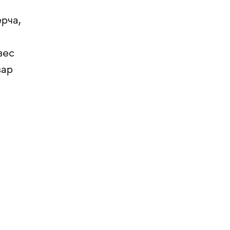
рча,
вес
вар