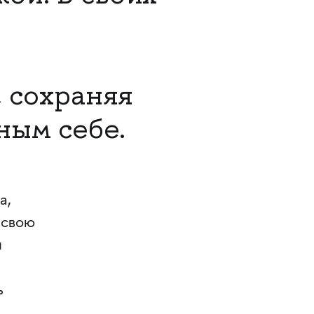
 сохраняя
ным себе.
а,
 свою
и
ь