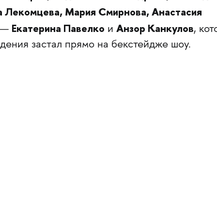
а Лекомцева, Мария Смирнова, Анастасия
Екатерина Павелко
Анзор Канкулов
и —
и
, ко
дения застал прямо на бекстейдже шоу.