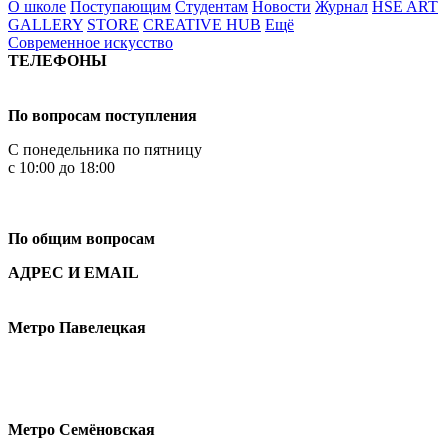
О школе
Поступающим
Студентам
Новости
Журнал
HSE ART
GALLERY
STORE
CREATIVE HUB
Ещё
Современное искусство
ТЕЛЕФОНЫ
+7 499 444-02-84
По вопросам поступления
С понедельника по пятницу
с 10:00 до 18:00
+7
495 621-87-11
По общим вопросам
АДРЕС И EMAIL
Малая Пионерская ул., 12
Метро Павелецкая
Измайловское шоссе, 44с2
Метро Семёновская