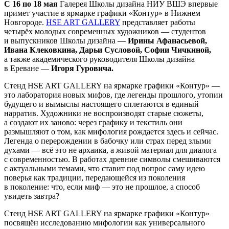
С 16 по 18 мая
Галерея Школы дизайна НИУ ВШЭ впервые
примет участие в ярмарке графики «Контур» в Нижнем
Новгороде.
HSE ART GALLERY
представляет работы
четырёх молодых современных художников — студентов
и выпускников Школы дизайна —
Ирины Афанасьевой,
Ивана Клековкина, Дарьи Сусловой, Софии Чичкиной,
а также академического руководителя Школы дизайна
в Ереване —
Игоря Гуровича.
Стенд HSE ART GALLERY на ярмарке графики «Контур» —
это лаборатория новых мифов, где легенды прошлого, утопии
будущего и вымыслы настоящего сплетаются в единый
нарратив. Художники не воспроизводят старые сюжеты,
а создают их заново: через графику и текстиль они
размышляют о том, как мифология рождается здесь и сейчас.
Легенда о перерождении в бабочку или страх перед злыми
духами — всё это не архаика, а живой материал для диалога
с современностью. В работах древние символы смешиваются
с актуальными темами, что ставит под вопрос саму идею
поверья как традиции, передающейся из поколения
в поколение: что, если миф — это не прошлое, а способ
увидеть завтра?
Стенд HSE ART GALLERY на ярмарке графики «Контур»
посвящён исследованию мифологии как универсального