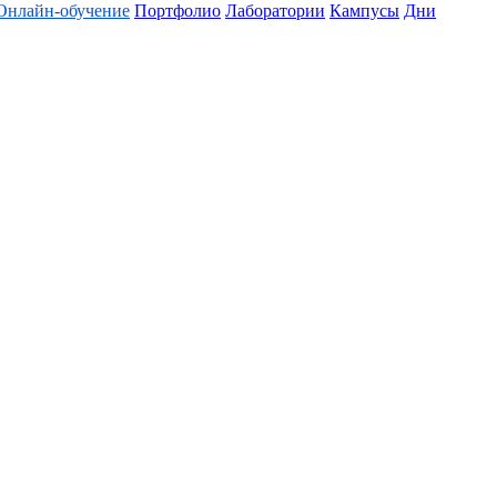
Онлайн-обучение
Портфолио
Лаборатории
Кампусы
Дни