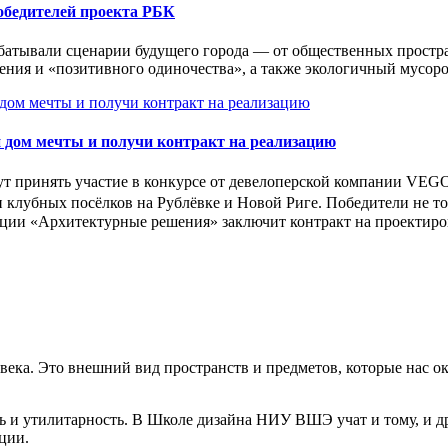
победителей проекта РБК
абатывали сценарии будущего города — от общественных простр
ения и «позитивного одиночества», а также экологичный мусо
 дом мечты и получи контракт на реализацию
ут принять участие в конкурсе от девелоперской компании VEG
 клубных посёлков на Рублёвке и Новой Риге. Победители не то
ации «Архитектурные решения» заключит контракт на проектиров
века. Это внешний вид пространств и предметов, которые нас 
ость и утилитарность. В Школе дизайна НИУ ВШЭ учат и тому, и
ции.