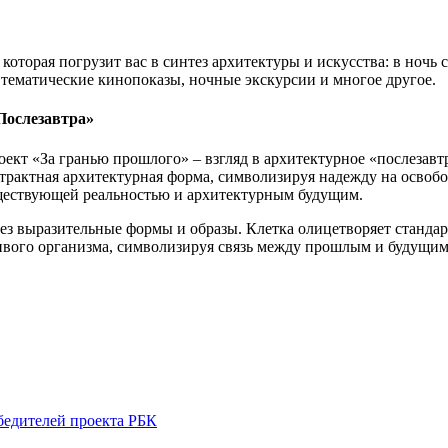
орая погрузит вас в синтез архитектуры и искусства: в ночь с
, тематические кинопоказы, ночные экскурсии и многое другое.
Послезавтра»
кт «За гранью прошлого» – взгляд в архитектурное «послезавтра
страктная архитектурная форма, символизируя надежду на освобо
ществующей реальностью и архитектурным будущим.
рез выразительные формы и образы. Клетка олицетворяет станда
ивого организма, символизируя связь между прошлым и будущим