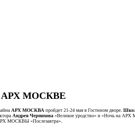
а АРХ МОСКВЕ
зайна
АРХ МОСКВА
пройдет 21-24 мая в Гостином дворе.
Школ
ектора
Андрея Чернихова
«Великое уродство» и «Ночь на АР
а АРХ МОСКВЫ «Послезавтра».