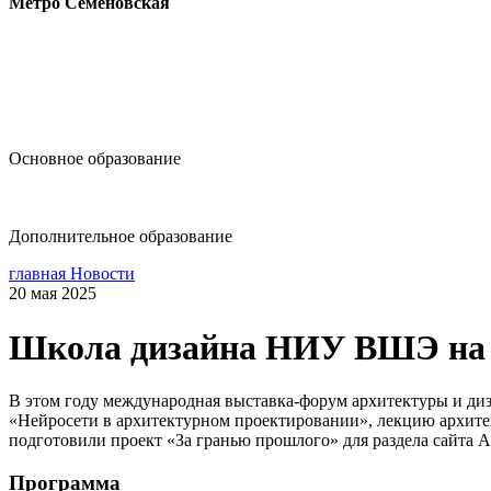
Метро Семёновская
design@hse.ru
Основное образование
dop-design@hse.ru
Дополнительное образование
главная
Новости
20 мая 2025
Школа дизайна НИУ ВШЭ н
В этом году международная выставка-форум архитектуры и ди
«Нейросети в архитектурном проектировании», лекцию архит
подготовили проект «За гранью прошлого» для раздела сайт
Программа