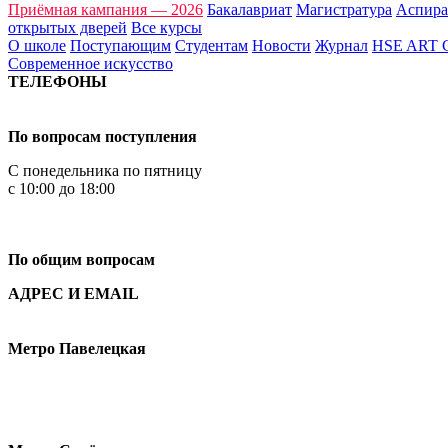
Приёмная кампания — 2026
Бакалавриат
Магистратура
Аспира
открытых дверей
Все курсы
О школе
Поступающим
Студентам
Новости
Журнал
HSE ART
Современное искусство
ТЕЛЕФОНЫ
+7 499 444-02-84
По вопросам поступления
С понедельника по пятницу
с 10:00 до 18:00
+7
495 621-87-11
По общим вопросам
АДРЕС И EMAIL
Малая Пионерская ул., 12
Метро Павелецкая
Измайловское шоссе, 44с2