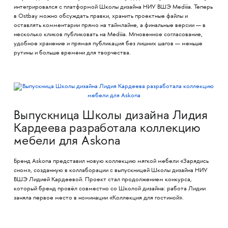
интегрировался с платформой Школы дизайна НИУ ВШЭ Mediiia. Теперь
в Ostbay можно обсуждать правки, хранить проектные файлы и
оставлять комментарии прямо на таймлайне, а финальные версии — в
несколько кликов публиковать на Mediiia. Мгновенное согласование,
удобное хранение и прямая публикация без лишних шагов — меньше
рутины и больше времени для творчества.
Выпускница Школы дизайна Лидия
Кардеева разработала коллекцию
мебели для Askona
Бренд Askona представил новую коллекцию мягкой мебели «Зарядись
сном», созданную в коллаборации с выпускницей Школы дизайна НИУ
ВШЭ Лидией Кардеевой. Проект стал продолжением конкурса,
который бренд провёл совместно со Школой дизайна: работа Лидии
заняла первое место в номинации «Коллекция для гостиной».