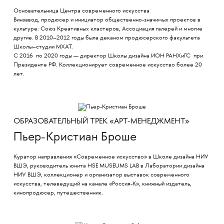
Основательница Центра современного искусства
Винзавод, продюсер и инициатор общественно-значимых проектов в
культуре: Союз Креативных кластеров, Ассоциация галерей и многие
другие. В 2010–2012 годы была деканом продюсерского факультета
Школы–студии МХАТ.
С 2016 по 2020 годы — директор Школы дизайна ИОН РАНХиГС при
Президенте РФ. Коллекционирует современное искусство более 20
лет.
ОБРАЗОВАТЕЛЬНЫЙ ТРЕК «АРТ-МЕНЕДЖМЕНТ»
Пьер-Кристиан Броше
Куратор направления «Современное искусство» в Школе дизайна НИУ
ВШЭ, руководитель юнита HSE MUSEUMS LAB в Лаборатории дизайна
НИУ ВШЭ, коллекционер и организатор выставок современного
искусства, телеведущий на канале «Россия-К», книжный издатель,
кинопродюсер, путешественник.