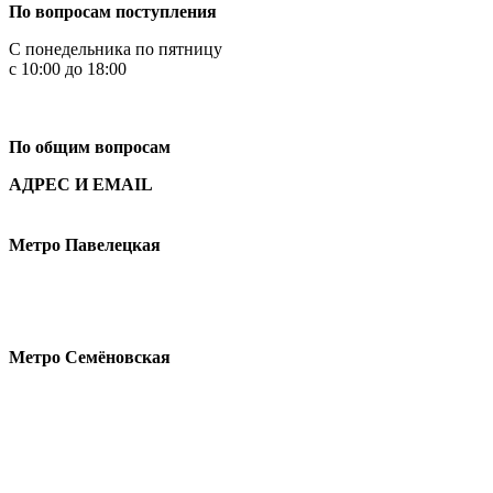
По вопросам поступления
С понедельника по пятницу
с 10:00 до 18:00
+7
495 621-87-11
По общим вопросам
АДРЕС И EMAIL
Малая Пионерская ул., 12
Метро Павелецкая
Измайловское шоссе, 44с2
Метро Семёновская
design@hse.ru