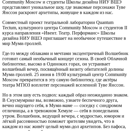
Community Moscow и студенты Школы дизайна НИУ ВШЭ
представляют уникальное шоу, где знакомые персонажи Туве
Янссон раскроют архетипы, живущие в каждом из нас.
Совместный проект театральной лаборатории Quantum
Tectum, культурного центра Community Moscow и студентов II
курса направления «Ивент. Театр. Перформанс» Школы
дизайна НИУ ВШЭ приглашает на необычное путешествие в
мир Муми-троллей.
Где-то между облаками и мечтами эксцентричный Волшебник
готовит самый необычный концерт сезона. В своей Облачной
библиотеке, высоко в Одиноких горах, он устраивает
волшебный вечер, посвящённый визиту обитателей долины
Муми-троллей. 25 июня в 19:00 культурный центр Community
Moscow превратится в эту самую библиотеку, где актёры
театра МТЮЗ воплотят персонажей вселенной Туве Янссон.
Но в этом шоу есть подвох: каждый образ неожиданно знаком.
В Снусмумрике вы, возможно, узнаете беспечного друга,
вечно ищущего себя, в Муми-маме — соседку с синдромом
отличницы, а в тревожном Хемуле — себя в понедельник
утром. Волшебник, ведущий вечера, с мудростью, юмором и
лёгкой рассеянностью поможет зрителям увидеть, что в
каждом из нас живёт целый муми-дол архетипов. Без пафоса,