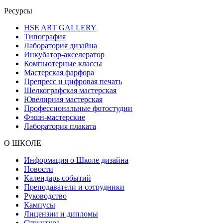
Ресурсы
HSE ART GALLERY
Типография
Лаборатория дизайна
Инкубатор-акселератор
Компьютерные классы
Мастерская фарфора
Препресс и цифровая печать
Шелкографская мастерская
Ювелирная мастерская
Профессиональные фотостудии
Фэшн-мастерские
Лаборатория плаката
О ШКОЛЕ
Информация о Школе дизайна
Новости
Календарь событий
Преподаватели и сотрудники
Руководство
Кампусы
Лицензии и дипломы
Структура