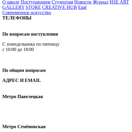
О школе
Поступающим
Студентам
Новости
Журнал
HSE ART
GALLERY
STORE
CREATIVE HUB
Ещё
Современное искусство
ТЕЛЕФОНЫ
+7 499 444-02-84
По вопросам поступления
С понедельника по пятницу
с 10:00 до 18:00
+7
495 621-87-11
По общим вопросам
АДРЕС И EMAIL
Малая Пионерская ул., 12
Метро Павелецкая
Измайловское шоссе, 44с2
Метро Семёновская