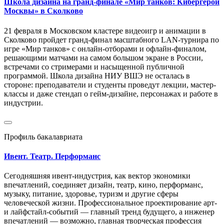
Школа дизайна на гранд-финале «Мир танков: Кибергерои
Москвы» в Сколково
21 февраля в Московском кластере видеоигр и анимации в
Сколково пройдет гранд-финал масштабного LAN-турнира по
игре «Мир танков» с онлайн-отборами и офлайн-финалом,
решающими матчами на самом большом экране в России,
встречами со стримерами и насыщенной публичной
программой. Школа дизайна НИУ ВШЭ не осталась в
стороне: преподаватели и студенты проведут лекции, мастер-
классы и даже стендап о гейм-дизайне, персонажах и работе в
индустрии.
Профиль бакалавриата
Ивент. Театр. Перформанс
Сегодняшняя ивент-индустрия, как вектор экономики
впечатлений, соединяет дизайн, театр, кино, перформанс,
музыку, питание, здоровье, туризм и другие сферы
человеческой жизни. Профессиональное проектирование арт-
и лайфстайл-событий — главный тренд будущего, а инженер
впечатлений — возможно, главная творческая профессия