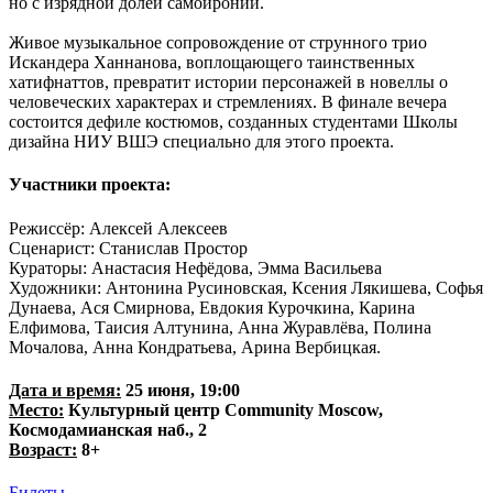
но с изрядной долей самоиронии.
Живое музыкальное сопровождение от струнного трио
Искандера Ханнанова, воплощающего таинственных
хатифнаттов, превратит истории персонажей в новеллы о
человеческих характерах и стремлениях. В финале вечера
состоится дефиле костюмов, созданных студентами Школы
дизайна НИУ ВШЭ специально для этого проекта.
Участники проекта:
Режиссёр: Алексей Алексеев
Сценарист: Станислав Простор
Кураторы: Анастасия Нефёдова, Эмма Васильева
Художники: Антонина Русиновская, Ксения Лякишева, Софья
Дунаева, Ася Смирнова, Евдокия Курочкина, Карина
Елфимова, Таисия Алтунина, Анна Журавлёва, Полина
Мочалова, Анна Кондратьева, Арина Вербицкая.
Дата и время:
25 июня, 19:00
Место:
Культурный центр Community Moscow,
Космодамианская наб., 2
Возраст:
8+
Билеты