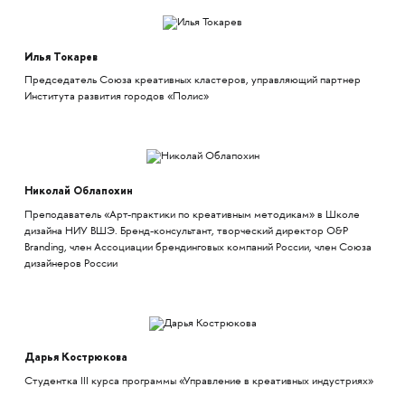
Илья Токарев
Председатель Союза креативных кластеров, управляющий партнер
Института развития городов «Полис»
Николай Облапохин
Преподаватель «Арт-практики по креативным методикам» в Школе
дизайна НИУ ВШЭ. Бренд-консультант, творческий директор O&P
Branding, член Ассоциации брендинговых компаний России, член Союза
дизайнеров России
Дарья Кострюкова
Студентка III курса программы «Управление в креативных индустриях»