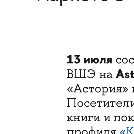
13 июля
сос
Ast
ВШЭ на
«Астория» 
Посетители
книги и по
профиля
«К