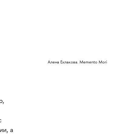
Алена Ехлакова. Memento Mori
р,
с
ии, а