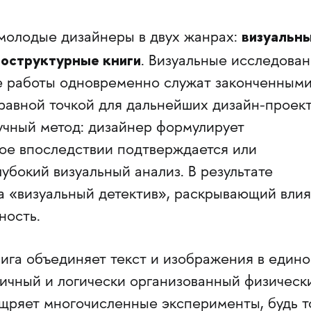
визуальн
олодые дизайнеры в двух жанрах:
оструктурные книги
. Визуальные исследова
де работы одновременно служат законченным
равной точкой для дальнейших дизайн-проект
учный метод: дизайнер формулирует
ое впоследствии подтверждается или
лубокий визуальный анализ. В результате
да «визуальный детектив», раскрывающий вли
ность.
ига объединяет текст и изображения в едино
мичный и логически организованный физическ
ощряет многочисленные эксперименты, будь т