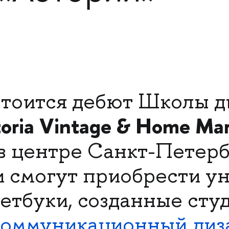
тоится дебют Школы 
oria Vintage & Home Ma
в центре Санкт-Петерб
 смогут приобрести у
кетбуки, созданные сту
оммуникационный диз