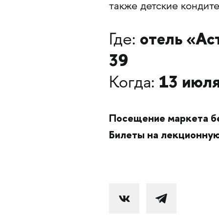
также детские кондите
отель «Ас
Где:
39
13 июля
Когда:
Посещение маркета б
Билеты на лекционну