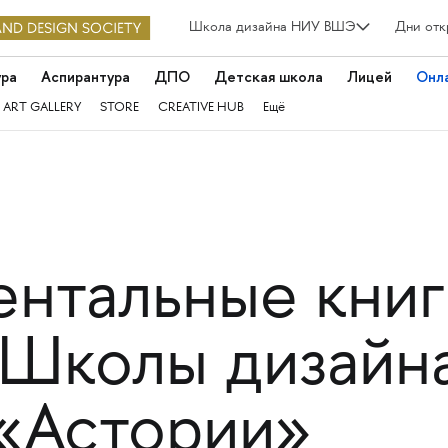
Школа дизайна НИУ ВШЭ
Дни отк
ура
Аспирантура
ДПО
Детская школа
Лицей
Онл
 ART GALLERY
STORE
CREATIVE HUB
Ещё
нтальные книг
 Школы дизайна
 «Астории»