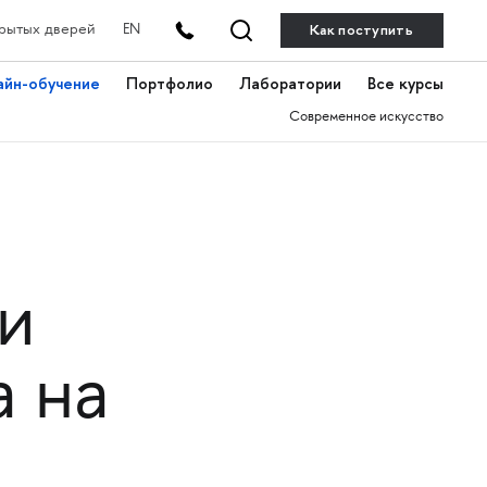
Как поступить
рытых дверей
EN
айн-обучение
Портфолио
Лаборатории
Все курсы
Современное искусство
и
 на