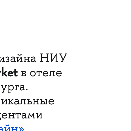
дизайна НИУ
rket
в отеле
урга.
никальные
дентами
айн»
.