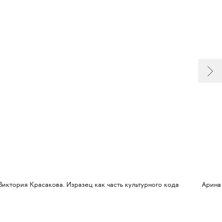
Виктория Красакова. Изразец как часть культурного кода
Арина