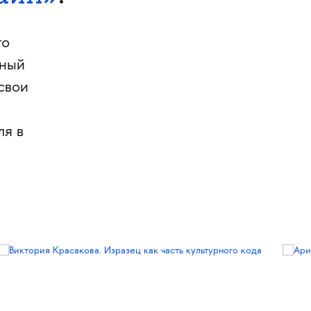
го
нный
свои
ля в