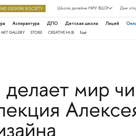
Школа дизайна НИУ ВШЭ
Дни отк
ура
Аспирантура
ДПО
Детская школа
Лицей
Онл
 ART GALLERY
STORE
CREATIVE HUB
Ещё
 делает мир чи
лекция Алексе
изайна