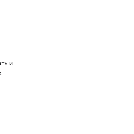
ать и
х