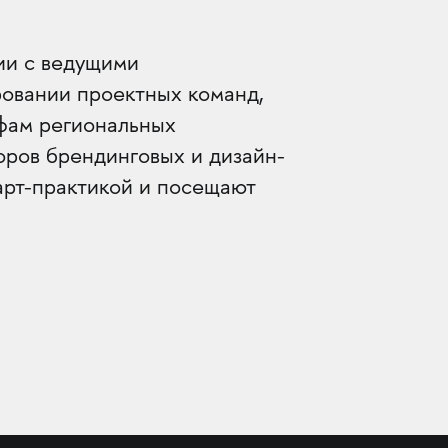
ии с ведущими
ровании проектных команд,
ифам региональных
оров брендинговых и дизайн-
арт-практикой и посещают