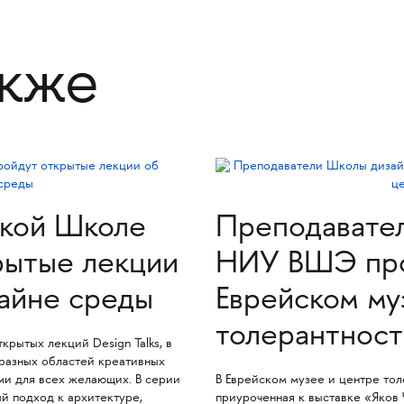
акже
рской Школе
Преподавате
рытые лекции
НИУ ВШЭ про
зайне среды
Еврейском му
толерантнос
крытых лекций Design Talks, в
разных областей креативных
ми для всех желающих. В серии
В Еврейском музее и центре тол
й подход к архитектуре,
приуроченная к выставке «Яков