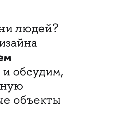
зни людей?
изайна
ем
 и обсудим,
ьную
ые объекты