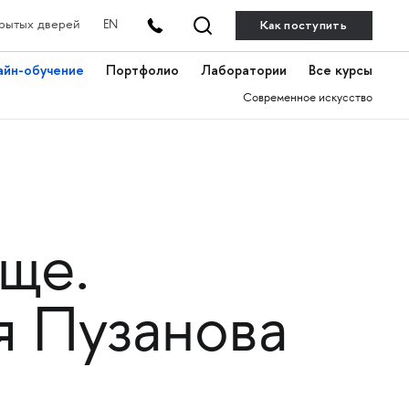
Как поступить
рытых дверей
EN
айн-обучение
Портфолио
Лаборатории
Все курсы
Современное искусство
ще.
я Пузанова