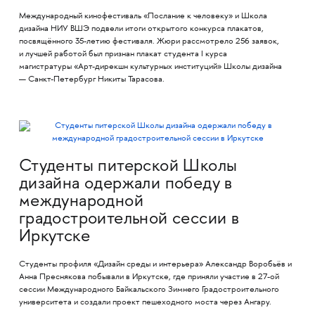
Международный кинофестиваль «Послание к человеку» и Школа
дизайна НИУ ВШЭ подвели итоги открытого конкурса плакатов,
посвящённого 35-летию фестиваля. Жюри рассмотрело 256 заявок,
и лучшей работой был признан плакат студента I курса
магистратуры «Арт-дирекшн культурных институций» Школы дизайна
— Санкт-Петербург Никиты Тарасова.
Студенты питерской Школы
дизайна одержали победу в
международной
градостроительной сессии в
Иркутске
Студенты профиля «Дизайн среды и интерьера» Александр Воробьёв и
Анна Преснякова побывали в Иркутске, где приняли участие в 27-ой
сессии Международного Байкальского Зимнего Градостроительного
университета и создали проект пешеходного моста через Ангару.