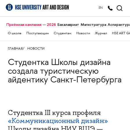
EN
Приёмная кампания — 2026
Бакалавриат
Магистратура
Аспирантур
О школе
Поступающим
Студентам
Новости
Журнал
HSE ART G
ГЛАВНАЯ
НОВОСТИ
Студентка Школы дизайна
создала туристическую
айдентику Санкт-Петербурга
Студентка III курса профиля
«Коммуникационный дизайн»
Школы дизайна НИУ ВШЭ —