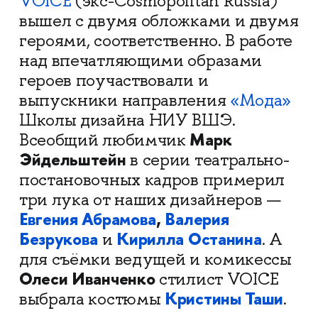
VOICE
(экс-Cosmopolitan Russia)
вышел с двумя обложками и двумя
героями, соответственно. В работе
над впечатляющими образами
героев поучаствовали и
выпускники направления
«Мода»
Школы дизайна НИУ ВШЭ.
Марк
Всеобщий любимчик
Эйдельштейн
в серии театрально-
постановочных кадров примерил
три лука от наших дизайнеров —
Евгения Абрамова
,
Валерия
Безрукова
Кирилла Останина
и
. А
для съёмки ведущей и комикессы
Олеси Иванченко
стилист VOICE
Кристины Таши
выбрала костюмы
.