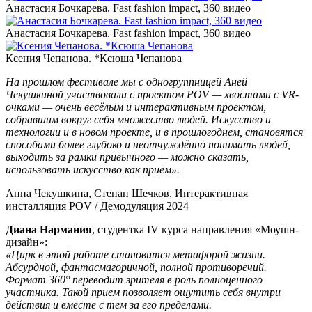
Анастасия Бочкарева. Fast fashion impact, 360 видео
Анастасия Бочкарева. Fast fashion impact, 360 видео
Ксения Чепанова. *Ксюша Чепанова
На прошлом фестивале мы с одногруппницей Аней
Чекушкиной участвовали с проектом POV — хвостами с VR-
очками — очень весёлым и интерактивным проектом,
собравшим вокруг себя множество людей. Искусство и
технологии и в новом проекте, и в прошлогоднем, становятся
способами более глубоко и неотчуждённо понимать людей,
выходить за рамки привычного — можно сказать,
использовать искусство как приём».
Анна Чекушкина, Степан Шечков. Интерактивная
инсталляция POV / Демодуляция 2024
Диана Нармания
, студентка IV курса направления «Моушн-
дизайн»:
«Цирк в этой работе становится метафорой жизни.
Абсурдной, фантасмагоричной, полной противоречий.
Формат 360° переводит зрителя в роль полноценного
участника. Такой прием позволяет ощутить себя внутри
действия и вместе с тем за его пределами.