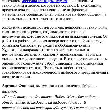
ежегодном
Фестивале Яндекс Музея
, посвящённом
технологиям и людям, которые их создают. В экспозиции
представлена серия инсталляций, где цифровое и
материальное соединяются в поиске новых форм общения, а
зритель становится частью этого диалога.
Художники используют алгоритмы, нейросети и технологии
компьютерного зрения, создавая интерактивные
инструменты, которые откликаются на движения зрителя. От
работы к работе цифровая поверхность то приближается до
осязаемой близости, то уходит в обобщающую даль.
Художники направляют взгляд зрителя от малых и
неуловимых деталей к горизонту предсказаний, а зритель
становится соучастником процесса. Его присутствие и жесты
определяют содержание работ, становясь частью механики
возникновения смысла. Чуткость и любопытство
трансформируют закономерности цифрового представления в
личные истории.
Аделина Фишова
, выпускница направления «Моушн-
дизайн»:
«Я представлю на Фестивале Яндекс Музея две работы,
объединенные исследованием цифровой поэзии. В
интерактивной инсталляции «Фокус» жест становится