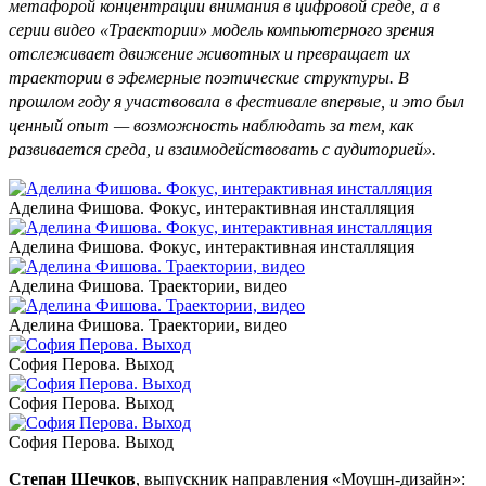
метафорой концентрации внимания в цифровой среде, а в
серии видео «Траектории» модель компьютерного зрения
отслеживает движение животных и превращает их
траектории в эфемерные поэтические структуры. В
прошлом году я участвовала в фестивале впервые, и это был
ценный опыт — возможность наблюдать за тем, как
развивается среда, и взаимодействовать с аудиторией».
Аделина Фишова. Фокус, интерактивная инсталляция
Аделина Фишова. Фокус, интерактивная инсталляция
Аделина Фишова. Траектории, видео
Аделина Фишова. Траектории, видео
София Перова. Выход
София Перова. Выход
София Перова. Выход
Степан Шечков
, выпускник направления «Моушн-дизайн»: