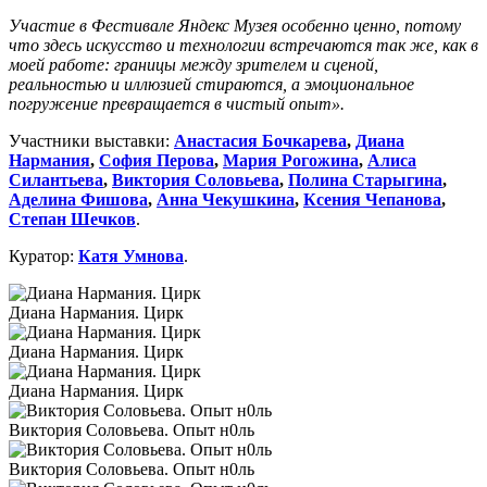
Участие в
Фестивале Яндекс Музея особенно ценно, потому
что здесь искусство и технологии встречаются так же, как в
моей работе: границы между зрителем и сценой,
реальностью и иллюзией стираются, а эмоциональное
погружение превращается в чистый опыт».
Участники выставки:
Анастасия Бочкарева
,
Диана
Нармания
,
София Перова
,
Мария Рогожина
,
Алиса
Силантьева
,
Виктория Соловьева
,
Полина Старыгина
,
Аделина Фишова
,
Анна Чекушкина
,
Ксения Чепанова
,
Степан Шечков
.
Куратор:
Катя Умнова
.
Диана Нармания. Цирк
Диана Нармания. Цирк
Диана Нармания. Цирк
Виктория Соловьева. Опыт н0ль
Виктория Соловьева. Опыт н0ль