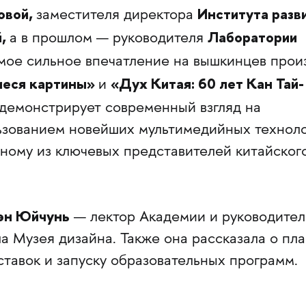
овой,
Института разв
заместителя директора
й,
Лаборатории
а в прошлом — руководителя
ое сильное впечатление на вышкинцев прои
еся картины»
«Дух Китая: 60 лет Кан Тай-
и
демонстрирует современный взгляд на
зованием новейших мультимедийных техноло
дному из ключевых представителей китайског
эн Юйчунь
— лектор Академии и руководител
 Музея дизайна. Также она рассказала о пл
тавок и запуску образовательных программ.