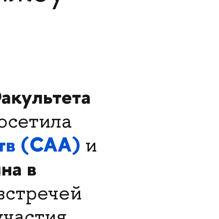
акультета
осетила
тв (CAA)
и
на в
встречей
участия