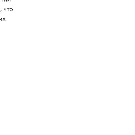
, что
их