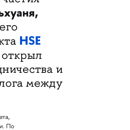
ьхуаня,
его
HSE
кта
 открыл
дничества и
алога между
ета,
и. По