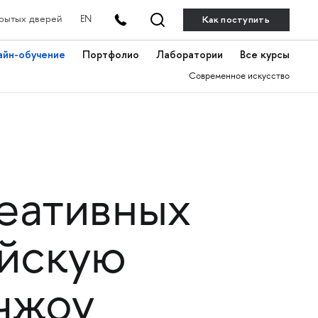
Как поступить
рытых дверей
EN
айн-обучение
Портфолио
Лаборатории
Все курсы
Современное искусство
еативных
айскую
чжоу