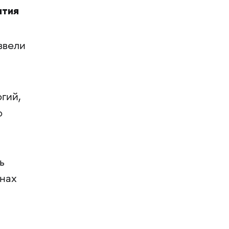
ития
звели
гий,
о
ь
анах