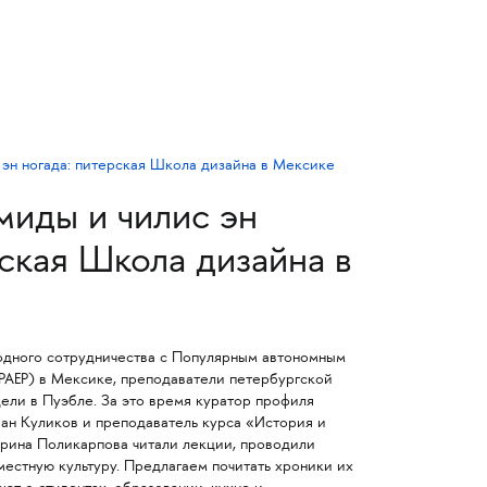
миды и чилис эн
рская Школа дизайна в
одного сотрудничества с Популярным автономным
PAEP) в Мексике, преподаватели петербургской
ели в Пуэбле. За это время куратор профиля
н Куликов и преподаватель курса «История и
арина Поликарпова читали лекции, проводили
местную культуру. Предлагаем почитать хроники их