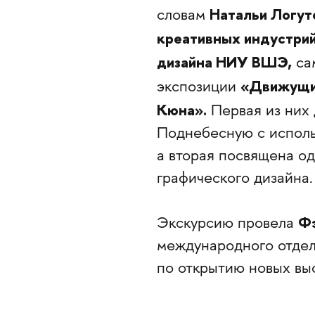
Натальи Логут
словам
креативных индустри
дизайна НИУ ВШЭ,
сам
«Движущи
экспозиции
Кюна».
Первая из них 
Поднебесную с исполь
а вторая посвящена о
графического дизайна.
Ф
Экскурсию провела
международного отдела
по открытию новых выс