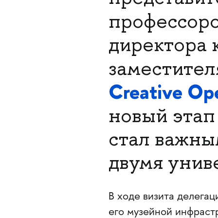
профессор
директора 
заместите
Creative Ope
новый этап
стал важны
двумя унив
В ходе визита делегац
его музейной инфраст