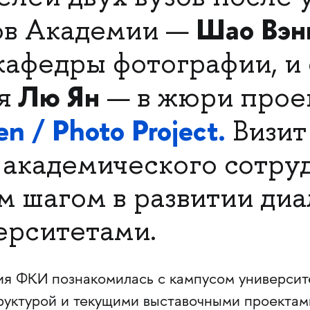
Шао Вэн
ов Академии —
кафедры фотографии, и 
Лю Ян
ля
— в жюри прое
n / Photo Project.
Визит
 академического сотру
м шагом в развитии ди
ерситетами.
ия ФКИ познакомилась с кампусом университ
руктурой и текущими выставочными проектам