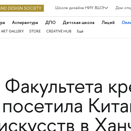
Школа дизайна НИУ ВШЭ
Дни отк
ура
Аспирантура
ДПО
Детская школа
Лицей
Онл
 ART GALLERY
STORE
CREATIVE HUB
Ещё
 Факультета кр
 посетила Кит
искусств в Хан