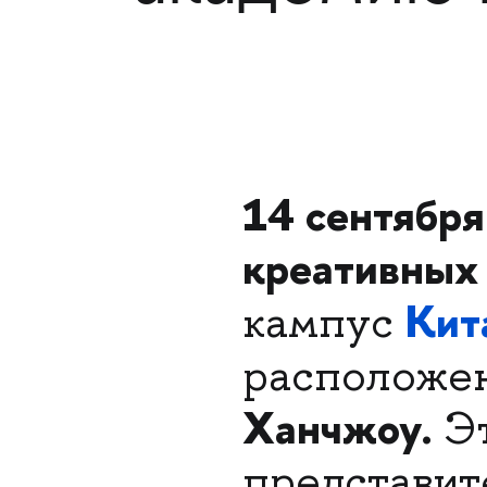
14 сентября
креативны
Кит
кампус
расположе
Ханчжоу.
Эт
представит