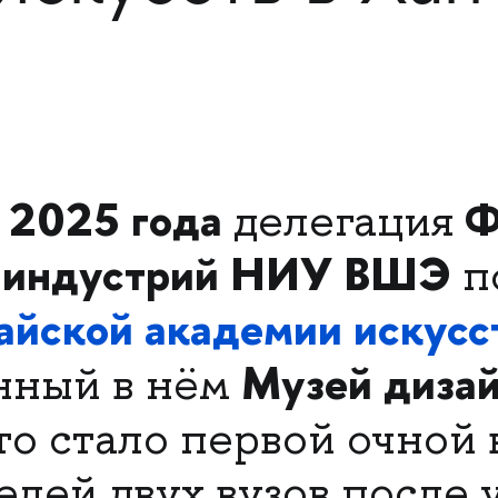
 2025 года
Ф
делегация
х индустрий НИУ ВШЭ
п
айской академии искусс
Музей дизай
нный в нём
о стало первой очной 
елей двух вузов после 