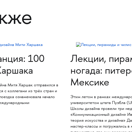
акже
анция: 100
Лекции, пира
Харшака
ногада: пите
Мексике
йна Митя Харшак отправился в
я с коллегами из трёх стран и
 поездка ознаменовала начало
Этим летом в рамках междунар
международными
университетом штата Пуэбла (U
Школы дизайна провели три нед
«Коммуникационный дизайн» Ива
теория искусства и дизайна» Д
мастер-классы и погружались в 