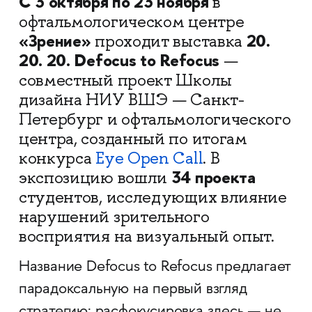
С 3 октября по 23 ноября
в
офтальмологическом центре
«Зрение»
20.
проходит выставка
20. 20. Defocus to Refocus
—
совместный проект Школы
дизайна НИУ ВШЭ — Санкт-
Петербург и офтальмологического
центра, созданный по итогам
конкурса
Eye Open Call
. В
34 проекта
экспозицию вошли
студентов, исследующих влияние
нарушений зрительного
восприятия на визуальный опыт.
Название Defocus to Refocus предлагает
парадоксальную на первый взгляд