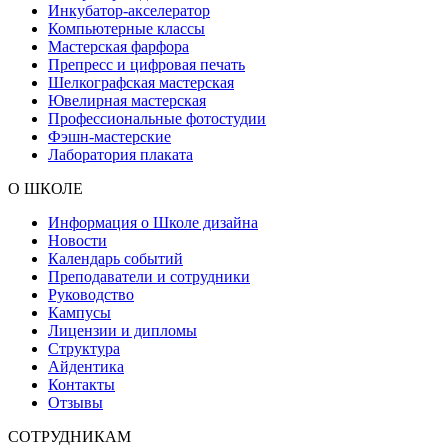
Инкубатор-акселератор
Компьютерные классы
Мастерская фарфора
Препресс и цифровая печать
Шелкографская мастерская
Ювелирная мастерская
Профессиональные фотостудии
Фэшн-мастерские
Лаборатория плаката
О ШКОЛЕ
Информация о Школе дизайна
Новости
Календарь событий
Преподаватели и сотрудники
Руководство
Кампусы
Лицензии и дипломы
Структура
Айдентика
Контакты
Отзывы
СОТРУДНИКАМ