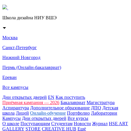
Школа дизайна НИУ ВШЭ
Москва
Санкт-Петербург
Нижний Новгород
Пермь (Онлайн-бакалавриат)
Ереван
Все кампусы
Дни открытых дверей
EN
Как поступить
Приёмная кампания — 2026
Бакалавриат
Магистратура
Аспирантура
Дополнительное образование
ДПО
Детская
школа
Лицей
Онлайн-обучение
Портфолио
Лаборатории
Кампусы
Дни открытых дверей
Все курсы
О школе
Поступающим
Студентам
Новости
Журнал
HSE ART
GALLERY
STORE
CREATIVE HUB
Ещё