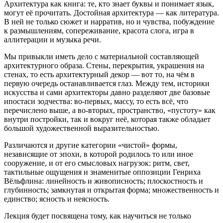
Архитектура как книга: те, кто знает буквы и понимает язык,
могут её прочитать. Достойная архитектура — как литература.
В ней не только сюжет и нарратив, но и чувства, побуждение
к размышлениям, сопереживание, красота слога, игра в
аллитерации и музыка речи.
Мы привыкли иметь дело с материальной составляющей
архитектурного образа. Стены, перекрытия, украшения на
стенах, то есть архитектурный декор — вот то, на чём в
первую очередь останавливается глаз. Между тем, историки
искусства и сами архитекторы давно разделяют две базовые
ипостаси зодчества: во-первых, массу, то есть всё, что
перечислено выше, а во-вторых, пространство, «пустоту» как
внутри постройки, так и вокруг неё, которая также обладает
большой художественной выразительностью.
Различаются и другие категории «чистой» формы,
независящие от эпохи, в которой родилось то или иное
сооружение, и от его смысловых нагрузок: ритм, свет,
тактильные ощущения и знаменитые оппозиции Генриха
Вёльфлина: линейность и живописность; плоскостность и
глубинность; замкнутая и открытая форма; множественность и
единство; ясность и неясность.
Лекция будет посвящена тому, как научиться не только