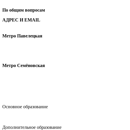
По общим вопросам
АДРЕС И EMAIL
Малая Пионерская ул., 12
Метро Павелецкая
Измайловское шоссе, 44с2
Метро Семёновская
design@hse.ru
Основное образование
dop-design@hse.ru
Дополнительное образование