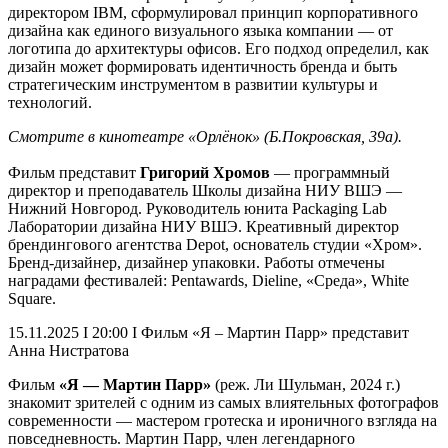
директором IBM, сформулировал принцип корпоративного
дизайна как единого визуального языка компании — от
логотипа до архитектуры офисов. Его подход определил, как
дизайн может формировать идентичность бренда и быть
стратегическим инструментом в развитии культуры и
технологий.
Смотрите в кинотеатре «Орлёнок» (Б.Покровская, 39а).
Фильм представит
Григорий Хромов
— программный
директор и преподаватель Школы дизайна НИУ ВШЭ —
Нижний Новгород. Руководитель юнита Packaging Lab
Лаборатории дизайна НИУ ВШЭ. Креативный директор
брендингового агентства Depot, основатель студии «Хром».
Бренд-дизайнер, дизайнер упаковки. Работы отмечены
наградами фестивалей: Pentawards, Dieline, «Среда», White
Square.
15.11.2025 I 20:00 I Фильм «Я – Мартин Парр» представит
Анна Нистратова
Фильм
«Я — Мартин Парр»
(реж. Ли Шульман, 2024 г.)
знакомит зрителей с одним из самых влиятельных фотографов
современности — мастером гротеска и ироничного взгляда на
повседневность. Мартин Парр, член легендарного