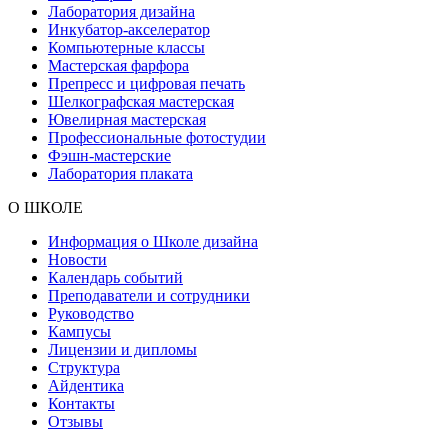
Лаборатория дизайна
Инкубатор-акселератор
Компьютерные классы
Мастерская фарфора
Препресс и цифровая печать
Шелкографская мастерская
Ювелирная мастерская
Профессиональные фотостудии
Фэшн-мастерские
Лаборатория плаката
О ШКОЛЕ
Информация о Школе дизайна
Новости
Календарь событий
Преподаватели и сотрудники
Руководство
Кампусы
Лицензии и дипломы
Структура
Айдентика
Контакты
Отзывы