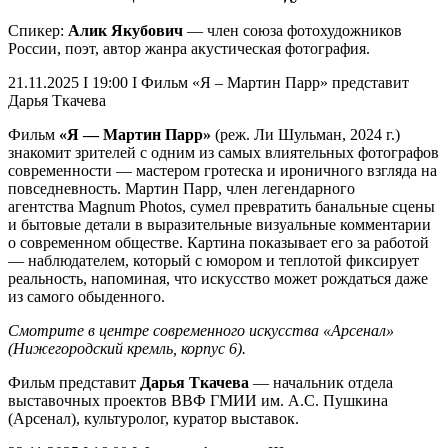
Спикер:
Алик Якубович
— член союза фотохудожников
России, поэт, автор жанра акустическая фотография.
21.11.2025 I 19:00 I Фильм «Я – Мартин Парр» представит
Дарья Ткачева
Фильм
«Я — Мартин Парр»
(реж. Ли Шульман, 2024 г.)
знакомит зрителей с одним из самых влиятельных фотографов
современности — мастером гротеска и ироничного взгляда на
повседневность. Мартин Парр, член легендарного
агентства Magnum Photos, сумел превратить банальные сцены
и бытовые детали в выразительные визуальные комментарии
о современном обществе. Картина показывает его за работой
— наблюдателем, который с юмором и теплотой фиксирует
реальность, напоминая, что искусство может рождаться даже
из самого обыденного.
Смотрите в центре современного искусства «Арсенал»
(Нижегородский кремль, корпус 6).
Фильм представит
Дарья Ткачева
— начальник отдела
выставочных проектов ВВФ ГМИИ им. А.С. Пушкина
(Арсенал), культуролог, куратор выставок.