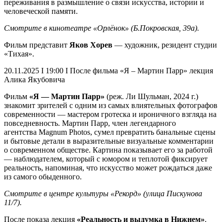
переживания в размышление о связи искусства, истории и
человеческой памяти.
Смотрите в кинотеатре «Орлёнок» (Б.Покровская, 39а).
Фильм представит
Яков Хорев
— художник, резидент студии
«Тихая».
20.11.2025 I 19:00 I После фильма «Я – Мартин Парр» лекция
Алика Якубовича
Фильм
«Я — Мартин Парр»
(реж. Ли Шульман, 2024 г.)
знакомит зрителей с одним из самых влиятельных фотографов
современности — мастером гротеска и ироничного взгляда на
повседневность. Мартин Парр, член легендарного
агентства Magnum Photos, сумел превратить банальные сцены
и бытовые детали в выразительные визуальные комментарии
о современном обществе. Картина показывает его за работой
— наблюдателем, который с юмором и теплотой фиксирует
реальность, напоминая, что искусство может рождаться даже
из самого обыденного.
Смотрите в центре культуры «Рекорд» (улица Пискунова
11/7).
После показа лекция
«Реальность и выдумка в Нижнем»
.