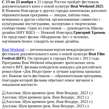
С 13 по 23 ноября
в 21 городе России пройдёт фестиваль
документального кино о новой культуре
Beat Weekend 2025
.
В Нижнем Новгороде и других городах кинопоказы дополнит
образовательная программа — лекции, паблик-токи,
вечеринки и другие события, организованные совместно с
культурными институциями, экспертами и творческими
сообществами. Один из участников — руководитель Школы
дизайна НИУ ВШЭ — Нижний Новгород
Григорий Хромов
.
Он представит фильм «Модернизм. Inc» о человеке,
научившем бизнес говорить на языке дизайна.
Beat Weekend
— региональная версия международного
фестиваля документального кино о новой культуре
Beat Film
Festival (BFF)
. Он проходит в городах России с 2013 года.
Программа Beat Weekend объединяет зрительские хиты
летнего BFF, фильмы-победители конкурса для российских
режиссёров «Док Индустрия» и лучшие картины прошлых
лет. Важная часть фестиваля — образовательная программа,
благодаря которой фильмы обретают новое звучание в
локальном контексте.
Ансельм. Шум времени (реж. Вим Вендерс, 2023 г.)
Ансельм. Шум времени (реж. Вим Вендерс, 2023 г.)