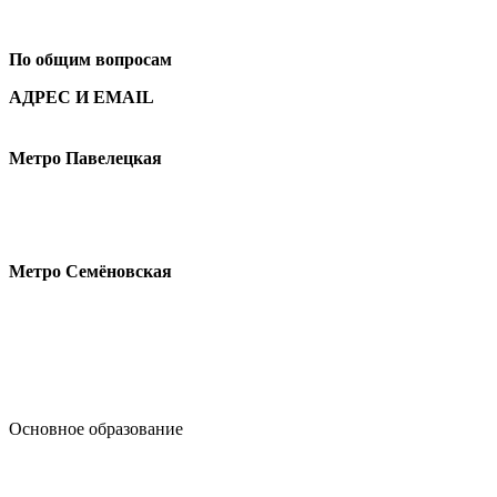
+7
495 621-87-11
По общим вопросам
АДРЕС И EMAIL
Малая Пионерская ул., 12
Метро Павелецкая
Измайловское шоссе, 44с2
Метро Семёновская
design@hse.ru
Основное образование
dop-design@hse.ru