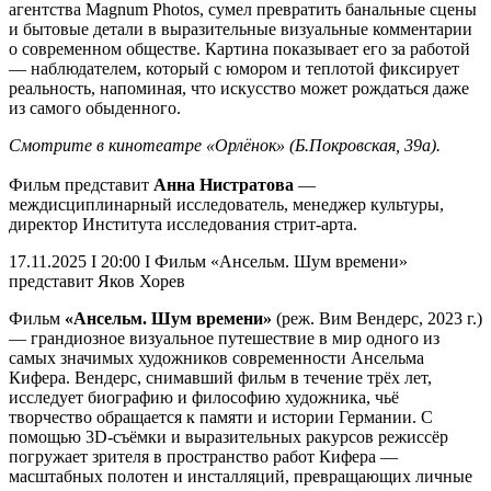
агентства Magnum Photos, сумел превратить банальные сцены
и бытовые детали в выразительные визуальные комментарии
о современном обществе. Картина показывает его за работой
— наблюдателем, который с юмором и теплотой фиксирует
реальность, напоминая, что искусство может рождаться даже
из самого обыденного.
Смотрите в кинотеатре «Орлёнок» (Б.Покровская, 39а).
Фильм представит
Анна Нистратова
—
междисциплинарный исследователь, менеджер культуры,
директор Института исследования стрит-арта.
17.11.2025 I 20:00 I Фильм «Ансельм. Шум времени»
представит Яков Хорев
Фильм
«Ансельм. Шум времени»
(реж. Вим Вендерс, 2023 г.)
— грандиозное визуальное путешествие в мир одного из
самых значимых художников современности Ансельма
Кифера. Вендерс, снимавший фильм в течение трёх лет,
исследует биографию и философию художника, чьё
творчество обращается к памяти и истории Германии. С
помощью 3D-съёмки и выразительных ракурсов режиссёр
погружает зрителя в пространство работ Кифера —
масштабных полотен и инсталляций, превращающих личные