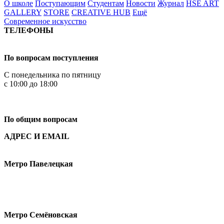
О школе
Поступающим
Студентам
Новости
Журнал
HSE ART
GALLERY
STORE
CREATIVE HUB
Ещё
Современное искусство
ТЕЛЕФОНЫ
+7 499 444-02-84
По вопросам поступления
С понедельника по пятницу
с 10:00 до 18:00
+7
495 621-87-11
По общим вопросам
АДРЕС И EMAIL
Малая Пионерская ул., 12
Метро Павелецкая
Измайловское шоссе, 44с2
Метро Семёновская