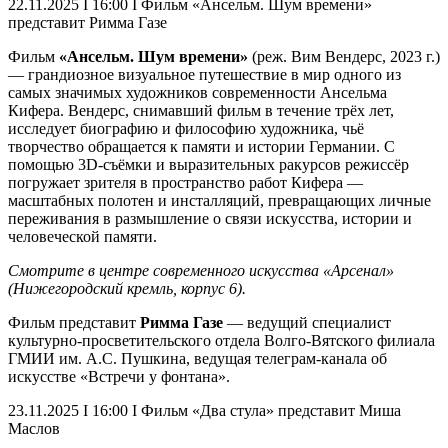
22.11.2025 I 16:00 I Фильм «Ансельм. Шум времени»
представит Римма Газе
Фильм
«Ансельм. Шум времени»
(реж. Вим Вендерс, 2023 г.)
— грандиозное визуальное путешествие в мир одного из
самых значимых художников современности Ансельма
Кифера. Вендерс, снимавший фильм в течение трёх лет,
исследует биографию и философию художника, чьё
творчество обращается к памяти и истории Германии. С
помощью 3D-съёмки и выразительных ракурсов режиссёр
погружает зрителя в пространство работ Кифера —
масштабных полотен и инсталляций, превращающих личные
переживания в размышление о связи искусства, истории и
человеческой памяти.
Смотрите в центре современного искусства «Арсенал»
(Нижегородский кремль, корпус 6).
Фильм представит
Римма Газе
— ведущий специалист
культурно-просветительского отдела Волго-Вятского филиала
ГМИИ им. А.С. Пушкина, ведущая телеграм-канала об
искусстве «Встречи у фонтана».
23.11.2025 I 16:00 I Фильм «Два стула» представит Миша
Маслов