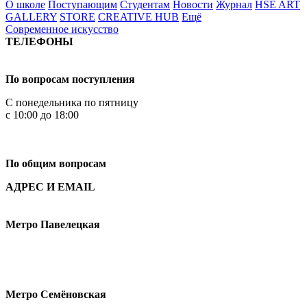
О школе
Поступающим
Студентам
Новости
Журнал
HSE ART
GALLERY
STORE
CREATIVE HUB
Ещё
Современное искусство
ТЕЛЕФОНЫ
+7 499 444-02-84
По вопросам поступления
С понедельника по пятницу
с 10:00 до 18:00
+7
495 621-87-11
По общим вопросам
АДРЕС И EMAIL
Малая Пионерская ул., 12
Метро Павелецкая
Измайловское шоссе, 44с2
Метро Семёновская