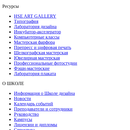
Ресурсы
HSE ART GALLERY
Типография
Лаборатория дизайна
Инкубатор-акселератор
Компьютерные классы
Мастерская фарфора
Препресс и цифровая печать
Шелкографская мастерская
Ювелирная мастерская
Профессиональные фотостудии
Фэшн-мастерские
Лаборатория плаката
О ШКОЛЕ
Информация о Школе дизайна
Новости
Календарь событий
Преподаватели и сотрудники
Руководство
Кампусы
Лицензии и дипломы
Структура