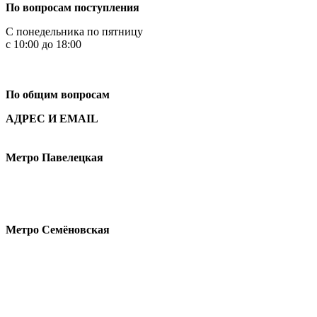
По вопросам поступления
С понедельника по пятницу
с 10:00 до 18:00
+7
495 621-87-11
По общим вопросам
АДРЕС И EMAIL
Малая Пионерская ул., 12
Метро Павелецкая
Измайловское шоссе, 44с2
Метро Семёновская
design@hse.ru