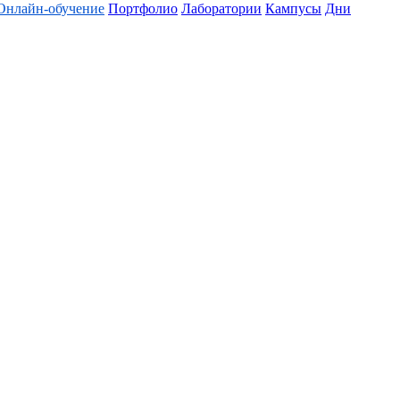
Онлайн-обучение
Портфолио
Лаборатории
Кампусы
Дни