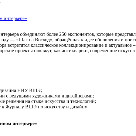
е.
м интерьере»
интерьера объединяют более 250 экспонентов, которые представ
 году — «Шаг на Восход», обращённая к идее обновления и поис
ра встретятся классическое коллекционирование и актуальное «
орские проекты покажут, как антиквариат, современное искусст
ы дизайна НИУ ВШЭ;
ции с ведущими художниками и дизайнерами;
е решения на стыке искусства и технологий;
к Журналу ВШЭ по искусству и дизайну.
нном интерьере»