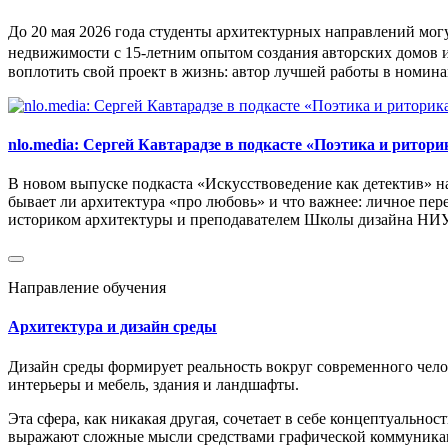
До 20 мая 2026 года студенты архитектурных направлений мог
недвижимости с 15-летним опытом создания авторских домов и
воплотить свой проект в жизнь: автор лучшей работы в номин
nlo.media: Сергей Кавтарадзе в подкасте «Поэтика и ритор
В новом выпуске подкаста «Искусствоведение как детектив» на
бывает ли архитектура «про любовь» и что важнее: личное пе
историком архитектуры и преподавателем Школы дизайна НИУ
Направление обучения
Архитектура и дизайн среды
Дизайн среды формирует реальность вокруг современного чело
интерьеры и мебель, здания и ландшафты.
Эта сфера, как никакая другая, сочетает в себе концептуальн
выражают сложные мысли средствами графической коммуника