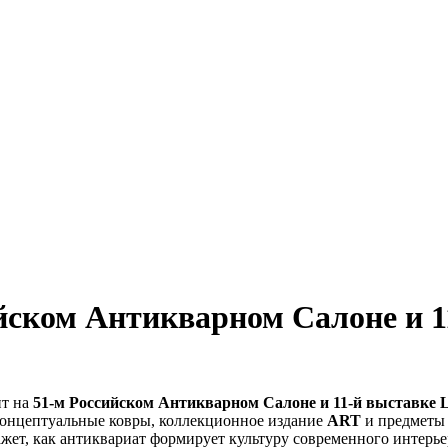
ском Антикварном Салоне и 11
т на
51-м Российском Антикварном Салоне и 11-й выставке Li
 концептуальные ковры, коллекционное издание
ART
и
предметы
жет, как антиквариат формирует культуру современного интерье