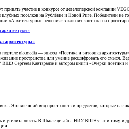
ут принять участие в конкурсе от девелоперской компании VEG
 клубных посёлков на Рублёвке и Новой Риге. Победители не то
ации «Архитектурные решения» заключит контракт на проектиров
ика архитектуры»
 портале nlo.media — эпизод «Поэтика и риторика архитектуры»,
реживание пространства или умение расшифровать его смысл. Ве
 ВШЭ Сергеем Кавтарадзе и автором книги «Очерки поэтики и
века. Это внешний вид пространств и предметов, которые нас 
ость и утилитарность. В Школе дизайна НИУ ВШЭ учат и тому, и
ции.