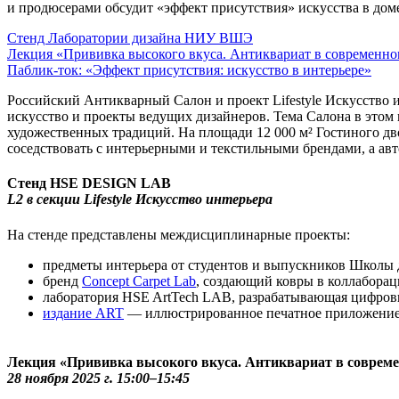
и продюсерами обсудит «эффект присутствия» искусства в дом
Стенд Лаборатории дизайна НИУ ВШЭ
Лекция «Прививка высокого вкуса. Антиквариат в современно
Паблик-ток: «Эффект присутствия: искусство в интерьере»
Российский Антикварный Салон и проект Lifestyle Искусство 
искусство и проекты ведущих дизайнеров. Тема Салона в этом
художественных традиций. На площади 12 000 м² Гостиного дво
соседствовать с интерьерными и текстильными брендами, а авт
Стенд HSE DESIGN LAB
L2 в секции Lifestyle Искусство интерьера
На стенде представлены междисциплинарные проекты:
предметы интерьера от студентов и выпускников Школ
бренд
Concept Carpet Lab
, создающий ковры в коллабора
лаборатория HSE ArtTech LAB, разрабатывающая цифровы
издание ART
— иллюстрированное печатное приложение 
Лекция «Прививка высокого вкуса. Антиквариат в совреме
28 ноября 2025 г. 15:00–15:45