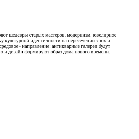
ляют шедевры старых мастеров, модернизм, ювелирное
ку культурной идентичности на пересечении эпох и
средовое» направление: антикварные галереи будут
во и дизайн формируют образ дома нового времени.