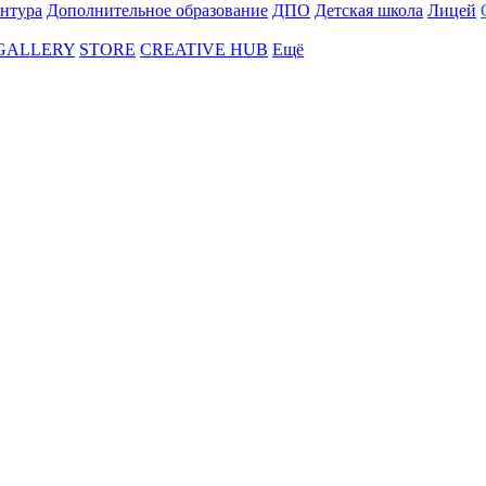
нтура
Дополнительное образование
ДПО
Детская школа
Лицей
 GALLERY
STORE
CREATIVE HUB
Ещё