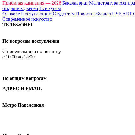
Приёмная кампания — 2026
Бакалавриат
Магистратура
Аспира
открытых дверей
Все курсы
О школе
Поступающим
Студентам
Новости
Журнал
HSE ART
Современное искусство
ТЕЛЕФОНЫ
+7 499 444-02-84
По вопросам поступления
С понедельника по пятницу
с 10:00 до 18:00
+7
495 621-87-11
По общим вопросам
АДРЕС И EMAIL
Малая Пионерская ул., 12
Метро Павелецкая
Измайловское шоссе, 44с2