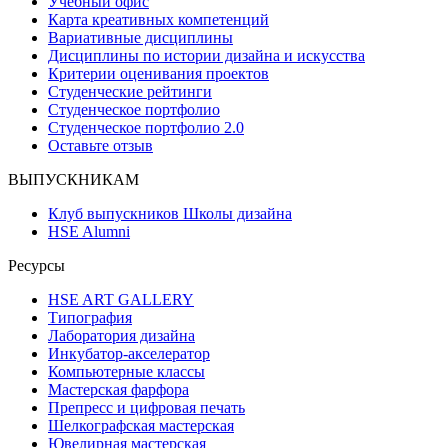
Учебный офис
Карта креативных компетенций
Вариативные дисциплины
Дисциплины по истории дизайна и искусства
Критерии оценивания проектов
Студенческие рейтинги
Студенческое портфолио
Студенческое портфолио 2.0
Оставьте отзыв
ВЫПУСКНИКАМ
Клуб выпускников Школы дизайна
HSE Alumni
Ресурсы
HSE ART GALLERY
Типография
Лаборатория дизайна
Инкубатор-акселератор
Компьютерные классы
Мастерская фарфора
Препресс и цифровая печать
Шелкографская мастерская
Ювелирная мастерская