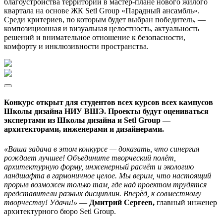
благоустройства территорий в мастер-плане нового жилого
квартала на основе ЖК Setl Group «Парадный ансамбль».
Среди критериев, по которым будет выбран победитель, —
композиционная и визуальная целостность, актуальность
решений и внимательное отношение к безопасности,
комфорту и инклюзивности пространства.
Конкурс открыт для студентов всех курсов всех кампусов
Школы дизайна НИУ ВШЭ. Проекты будут оцениваться
экспертами из Школы дизайна и Setl Group —
архитекторами, инженерами и дизайнерами.
«Ваша задача в этом конкурсе — доказать, что синергия
рождает лучшее! Объедините творческий полёт,
архитектурную форму, инженерный расчёт и экологию
ландшафта в гармоничное целое. Мы верим, что настоящий
прорыв возможен только там, где над проектом трудятся
представители разных дисциплин. Вперёд, к совместному
творчеству! Удачи!»
—
Дмитрий Сергеев,
главный инженер
архитектурного бюро Setl Group.