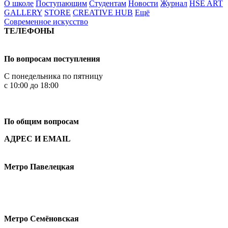
О школе
Поступающим
Студентам
Новости
Журнал
HSE ART
GALLERY
STORE
CREATIVE HUB
Ещё
Современное искусство
ТЕЛЕФОНЫ
+7 499 444-02-84
По вопросам поступления
С понедельника по пятницу
с 10:00 до 18:00
+7
495 621-87-11
По общим вопросам
АДРЕС И EMAIL
Малая Пионерская ул., 12
Метро Павелецкая
Измайловское шоссе, 44с2
Метро Семёновская