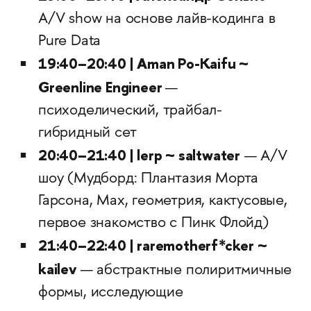
A/V show на основе лайв-кодинга в
Pure Data
19:40–20:40 | Aman Po-Kaifu ~
Greenline Engineer
—
психоделический, трайбал-
гибридный сет
20:40–21:40 | lerp ~ saltwater
— A/V
шоу (Мудборд: Плантазия Морта
Гарсона, Max, геометрия, кактусовые,
первое знакомство с Пинк Флойд)
21:40–22:40 | raremotherf*cker ~
kailev
— абстрактные полиритмичные
формы, исследующие