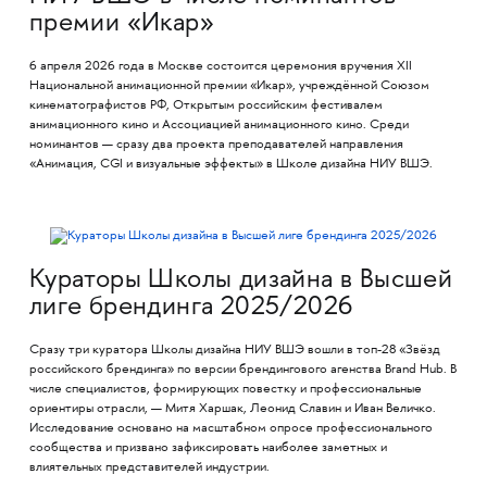
премии «Икар»
6 апреля 2026 года в Москве состоится церемония вручения XII
Национальной анимационной премии «Икар», учреждённой Союзом
кинематографистов РФ, Открытым российским фестивалем
анимационного кино и Ассоциацией анимационного кино. Среди
номинантов — сразу два проекта преподавателей направления
«Анимация, CGI и визуальные эффекты» в Школе дизайна НИУ ВШЭ.
Кураторы Школы дизайна в Высшей
лиге брендинга 2025/2026
Сразу три куратора Школы дизайна НИУ ВШЭ вошли в топ-28 «Звёзд
российского брендинга» по версии брендингового агенства Brand Hub. В
числе специалистов, формирующих повестку и профессиональные
ориентиры отрасли, — Митя Харшак, Леонид Славин и Иван Величко.
Исследование основано на масштабном опросе профессионального
сообщества и призвано зафиксировать наиболее заметных и
влиятельных представителей индустрии.