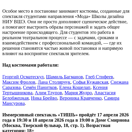
Особое место в постановке занимают костюмы, созданные для
спектакля студентами направления «Мода» Школы дизайна
НИУ ВШЭ. Они не просто дополняют сценическое действие,
а помогают выстроить образы персонажей и задать общее
настроение происходящего. Для студентов это работа в
реальном театральном процессе — с задачами, сроками и
взаимодействием с профессиональной командой, — где их
решения становятся частью живой постановки и напрямую
влияют на восприятие спектакля зрителем.
Над костюмами работали:
Георгий Осматескул
,
Шамиль Багманов
,
Глеб Стифеев
,
Максим Фролов
,
Лана Столярчук
,
Софья Кужавская
,
Снежана
Саразова
,
Семён Панитков
,
Елена Кошелап
,
Ксения
Тертышникова
,
Алим Тлупов
,
Мария Жудро
,
Анастасия
Белобжецкая
,
Ника Брейво
,
Вероника Кравченко
,
Самира
Мансурова
.
Иммерсивный спектакль «ТИШЬ»
пройдёт
17 апреля 2026
года в 19:30
и
18 апреля 2026 года в 19:00
в
Доме Смирнова
(Москва, Тверской бульвар, 18, стр. 1). Возрастная
категория:
18+