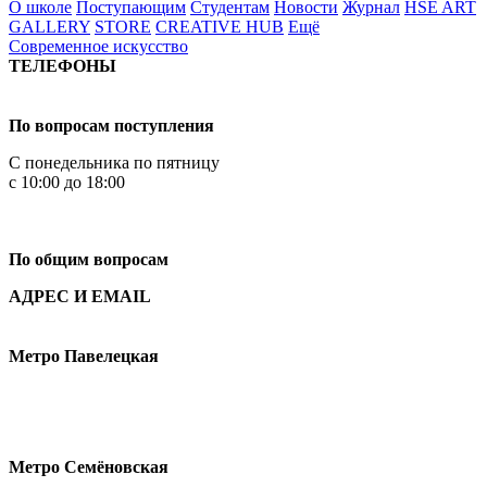
О школе
Поступающим
Студентам
Новости
Журнал
HSE ART
GALLERY
STORE
CREATIVE HUB
Ещё
Современное искусство
ТЕЛЕФОНЫ
+7 499 444-02-84
По вопросам поступления
С понедельника по пятницу
с 10:00 до 18:00
+7
495 621-87-11
По общим вопросам
АДРЕС И EMAIL
Малая Пионерская ул., 12
Метро Павелецкая
Измайловское шоссе, 44с2
Метро Семёновская