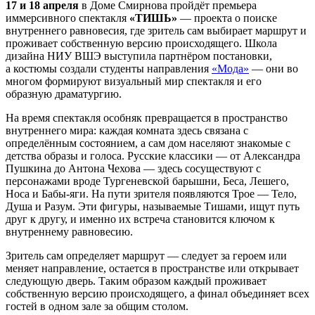
17 и 18 апреля
в Доме Смирнова пройдёт премьера
иммерсивного спектакля
«ТИШЬ»
— проекта о поиске
внутреннего равновесия, где зритель сам выбирает маршрут и
проживает собственную версию происходящего. Школа
дизайна НИУ ВШЭ выступила партнёром постановки,
а костюмы создали студенты направления
«Мода»
— они во
многом формируют визуальный мир спектакля и его
образную драматургию.
На время спектакля особняк превращается в пространство
внутреннего мира: каждая комната здесь связана с
определённым состоянием, а сам дом населяют знакомые с
детства образы и голоса. Русские классики — от Александра
Пушкина до Антона Чехова — здесь сосуществуют с
персонажами вроде Тургеневской барышни, Беса, Лешего,
Носа и Бабы-яги. На пути зрителя появляются Трое — Тело,
Душа и Разум. Эти фигуры, называемые Тишами, ищут путь
друг к другу, и именно их встреча становится ключом к
внутреннему равновесию.
Зритель сам определяет маршрут — следует за героем или
меняет направление, остается в пространстве или открывает
следующую дверь. Таким образом каждый проживает
собственную версию происходящего, а финал объединяет всех
гостей в одном зале за общим столом.