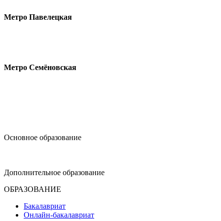
Метро Павелецкая
Измайловское шоссе, 44с2
Метро Семёновская
design@hse.ru
Основное образование
dop-design@hse.ru
Дополнительное образование
ОБРАЗОВАНИЕ
Бакалавриат
Онлайн-бакалавриат