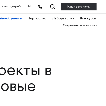
Как поступить
рытых дверей
EN
айн-обучение
Портфолио
Лаборатории
Все курсы
Современное искусство
оекты в
новые