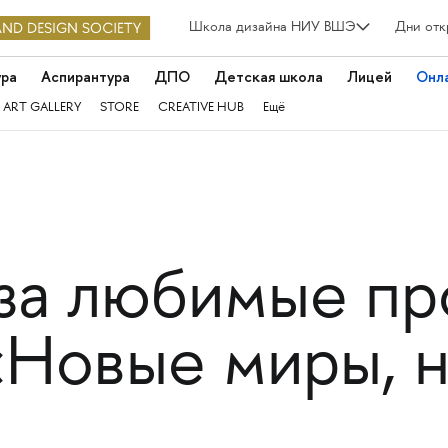
Школа дизайна НИУ ВШЭ
Дни отк
ура
Аспирантура
ДПО
Детская школа
Лицей
Онл
 ART GALLERY
STORE
CREATIVE HUB
Ещё
 за любимые пр
«Новые миры, 