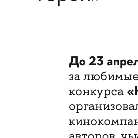
До 23 апре
за любимые
«
конкурса
организов
кинокомпа
авторов, чь