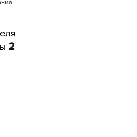
ение
еля
2
ны