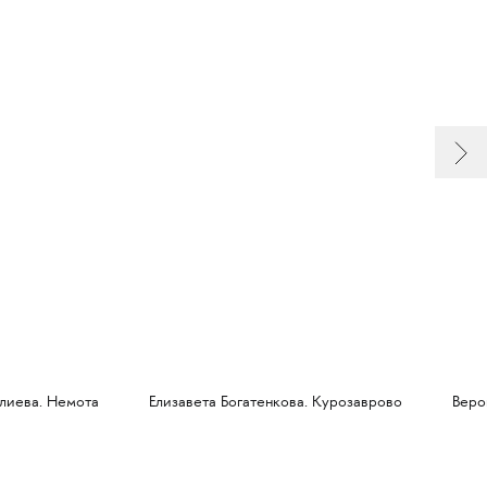
лиева. Немота
Елизавета Богатенкова. Курозаврово
Веро