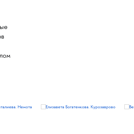
ные
ов
алом