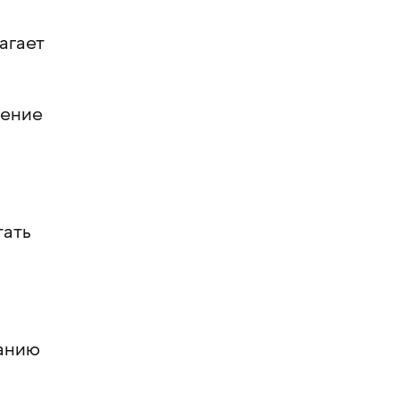
агает
щение
тать
х
ванию