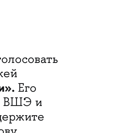
голосовать
жей
и».
Его
У ВШЭ и
ержите
ову