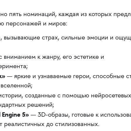
но пять номинаций, каждая из которых предл
ию персонажей и миров:
, вызывающие страх, сильные эмоции и ощу
с вниманием к жанру, его эстетике и
еримента;
ж»
— яркие и узнаваемые герои, способные с
 вселенной;
истории, созданные с помощью нейросетевы
ндартных решений;
 Engine 5»
— 3D-образы, готовые к использо
от реалистичных до стилизованных.