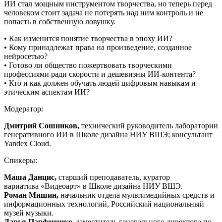
ИИ стал мощным инструментом творчества, но теперь перед
человеком стоит задача не потерять над ним контроль и не
попасть в собственную ловушку.
• Как изменится понятие творчества в эпоху ИИ?
• Кому принадлежат права на произведение, созданное
нейросетью?
• Готово ли общество пожертвовать творческими
профессиями ради скорости и дешевизны ИИ-контента?
• Кто и как должен обучать людей цифровым навыкам и
этическим аспектам ИИ?
Модератор:
Дмитрий Сошников,
технический руководитель лаборатории
генеративного ИИ в Школе дизайна НИУ ВШЭ; консультант
Yandex Cloud.
Спикеры:
Маша Данцис,
старший преподаватель, куратор
вариатива «Видеоарт» в Школе дизайна НИУ ВШЭ.
Роман Мишин,
начальник отдела мультимедийных средств и
информационных технологий, Российский национальный
музей музыки.
Дарья Парфененко,
заместитель генерального директора по