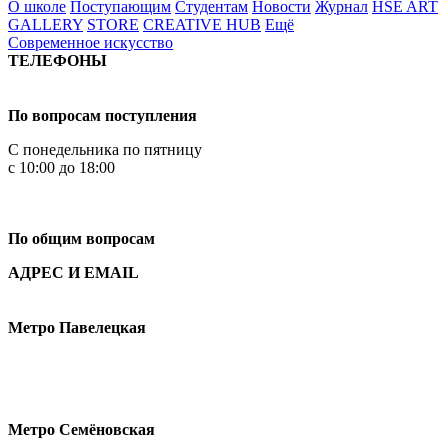
О школе
Поступающим
Студентам
Новости
Журнал
HSE ART
GALLERY
STORE
CREATIVE HUB
Ещё
Современное искусство
ТЕЛЕФОНЫ
+7 499 444-02-84
По вопросам поступления
С понедельника по пятницу
с 10:00 до 18:00
+7
495 621-87-11
По общим вопросам
АДРЕС И EMAIL
Малая Пионерская ул., 12
Метро Павелецкая
Измайловское шоссе, 44с2
Метро Семёновская