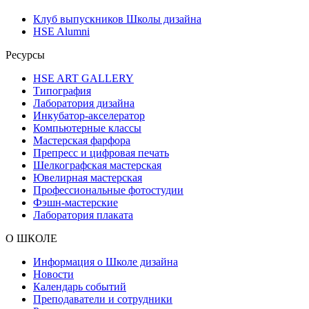
Клуб выпускников Школы дизайна
HSE Alumni
Ресурсы
HSE ART GALLERY
Типография
Лаборатория дизайна
Инкубатор-акселератор
Компьютерные классы
Мастерская фарфора
Препресс и цифровая печать
Шелкографская мастерская
Ювелирная мастерская
Профессиональные фотостудии
Фэшн-мастерские
Лаборатория плаката
О ШКОЛЕ
Информация о Школе дизайна
Новости
Календарь событий
Преподаватели и сотрудники