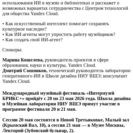
использования ИИ в музеях и библиотеках и расскажет о
возможных вариантах сотрудничества с Центром технологий
для общества Yandex Cloud.
• Как искусственный интеллект помогает сохранять
культурное наследие?
• Как ИИ-агенты могут упростить работу музейщиков?
• Как создать свой ИИ-агент?
Спикеры:
Марина Кошелева,
руководитель проектов в сфере
образования, науки и культуры, Yandex Cloud.
Дмитрий Сошников,
технический руководитель лаборатории
генеративного ИИ в Школе дизайна НИУ ВШЭ; консультант
Yandex Cloud.
Международный музейный фестиваль
«Интермузей
БРИКС+» пройдёт с 20 по 23 мая 2026 года.
Школа дизайна
и Музейная лаборатория НИУ ВШЭ примут участие в
программе фестиваля
20 и 21 мая.
Сессии
20 мая
состоятся в
Новой Третьяковке, Малый зал
(Крымский Вал, 10), а сессия
21 мая
—
в Музее Москвы,
Лекторий
(Зубовский бульвар, 2).