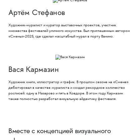
Артём Стефанов
Художник-муралист и куратор выставочных проектов, участник
множества фестивалей уличного искусства. Был приглашенным автором
«Смены»-2025, где сделал масштабный мурал в порту Ванино.
Вася Кармазин
Художник книги, иллюстратор и график. В прошлом сезоне на «Смене»
дебютировал в качестве муралиста и создал рекордное количество
росписей: одну в Назарово и пять в Ковдоре. В этом году Кармазин
также полностью разработал визуальную айдентику фестиваля.
Вместе с концепцией визуального