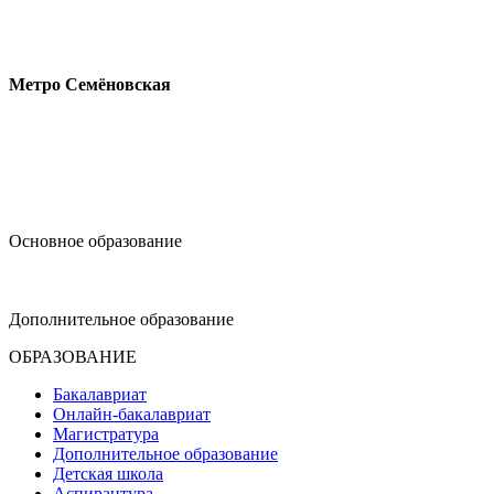
Измайловское шоссе, 44с2
Метро Семёновская
design@hse.ru
Основное образование
dop-design@hse.ru
Дополнительное образование
ОБРАЗОВАНИЕ
Бакалавриат
Онлайн-бакалавриат
Магистратура
Дополнительное образование
Детская школа
Аспирантура