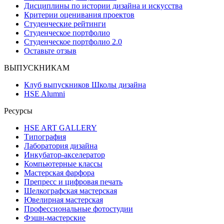
Дисциплины по истории дизайна и искусства
Критерии оценивания проектов
Студенческие рейтинги
Студенческое портфолио
Студенческое портфолио 2.0
Оставьте отзыв
ВЫПУСКНИКАМ
Клуб выпускников Школы дизайна
HSE Alumni
Ресурсы
HSE ART GALLERY
Типография
Лаборатория дизайна
Инкубатор-акселератор
Компьютерные классы
Мастерская фарфора
Препресс и цифровая печать
Шелкографская мастерская
Ювелирная мастерская
Профессиональные фотостудии
Фэшн-мастерские