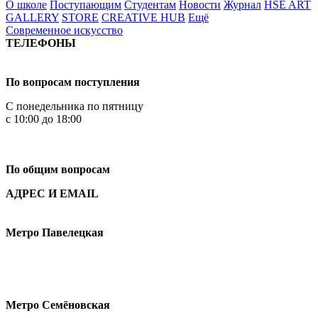
О школе
Поступающим
Студентам
Новости
Журнал
HSE ART
GALLERY
STORE
CREATIVE HUB
Ещё
Современное искусство
ТЕЛЕФОНЫ
+7 499 444-02-84
По вопросам поступления
С понедельника по пятницу
с 10:00 до 18:00
+7
495 621-87-11
По общим вопросам
АДРЕС И EMAIL
Малая Пионерская ул., 12
Метро Павелецкая
Измайловское шоссе, 44с2
Метро Семёновская