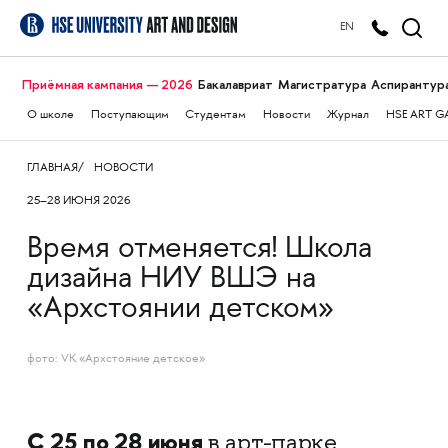
EN
Приёмная кампания — 2026
Бакалавриат
Магистратура
Аспирантур
О школе
Поступающим
Студентам
Новости
Журнал
HSE ART G
ГЛАВНАЯ
НОВОСТИ
25–28 ИЮНЯ 2026
Время отменяется! Школа
дизайна НИУ ВШЭ на
«Архстоянии детском»
фото: VK «Архстояние детское»
С 25 по 28 июня
в арт-парке