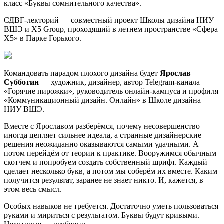
класс «Буквы сомнительного качества».
СДВГ-лекторий — совместный проект Школы дизайна НИУ
ВШЭ и X5 Group, проходящий в летнем пространстве «Сфера
X5» в Парке Горького.
Командовать парадом плохого дизайна будет
Ярослав
Субботин
— художник, дизайнер, автор Telegram-канала
«Горячие пирожки», руководитель онлайн-кампуса и профиля
«Коммуникационный дизайн. Онлайн» в Школе дизайна
НИУ ВШЭ.
Вместе с Ярославом разберёмся, почему несовершенство
иногда цепляет сильнее идеала, а странные дизайнерские
решения неожиданно оказываются самыми удачными. А
потом перейдём от теории к практике. Вооружимся обычным
скотчем и попробуем создать собственный шрифт. Каждый
сделает несколько букв, а потом мы соберём их вместе. Каким
получится результат, заранее не знает никто. И, кажется, в
этом весь смысл.
Особых навыков не требуется. Достаточно уметь пользоваться
руками и мириться с результатом. Буквы будут кривыми.