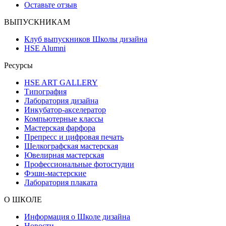
Оставьте отзыв
ВЫПУСКНИКАМ
Клуб выпускников Школы дизайна
HSE Alumni
Ресурсы
HSE ART GALLERY
Типография
Лаборатория дизайна
Инкубатор-акселератор
Компьютерные классы
Мастерская фарфора
Препресс и цифровая печать
Шелкографская мастерская
Ювелирная мастерская
Профессиональные фотостудии
Фэшн-мастерские
Лаборатория плаката
О ШКОЛЕ
Информация о Школе дизайна
Новости