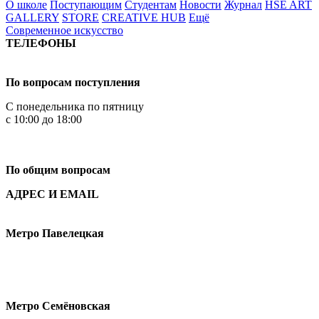
О школе
Поступающим
Студентам
Новости
Журнал
HSE ART
GALLERY
STORE
CREATIVE HUB
Ещё
Современное искусство
ТЕЛЕФОНЫ
+7 499 444-02-84
По вопросам поступления
С понедельника по пятницу
с 10:00 до 18:00
+7
495 621-87-11
По общим вопросам
АДРЕС И EMAIL
Малая Пионерская ул., 12
Метро Павелецкая
Измайловское шоссе, 44с2
Метро Семёновская