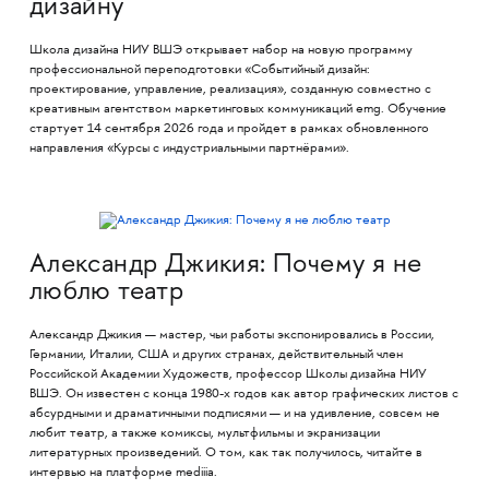
дизайну
Школа дизайна НИУ ВШЭ открывает набор на новую программу
профессиональной переподготовки «Событийный дизайн:
проектирование, управление, реализация», созданную совместно с
креативным агентством маркетинговых коммуникаций emg. Обучение
стартует 14 сентября 2026 года и пройдет в рамках обновленного
направления «Курсы с индустриальными партнёрами».
Александр Джикия: Почему я не
люблю театр
Александр Джикия — мастер, чьи работы экспонировались в России,
Германии, Италии, США и других странах, действительный член
Российской Академии Художеств, профессор Школы дизайна НИУ
ВШЭ. Он известен с конца 1980-х годов как автор графических листов с
абсурдными и драматичными подписями — и на удивление, совсем не
любит театр, а также комиксы, мультфильмы и экранизации
литературных произведений. О том, как так получилось, читайте в
интервью на платформе mediiia.