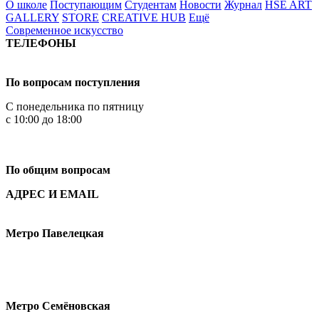
О школе
Поступающим
Студентам
Новости
Журнал
HSE ART
GALLERY
STORE
CREATIVE HUB
Ещё
Современное искусство
ТЕЛЕФОНЫ
+7 499 444-02-84
По вопросам поступления
С понедельника по пятницу
с 10:00 до 18:00
+7
495 621-87-11
По общим вопросам
АДРЕС И EMAIL
Малая Пионерская ул., 12
Метро Павелецкая
Измайловское шоссе, 44с2
Метро Семёновская