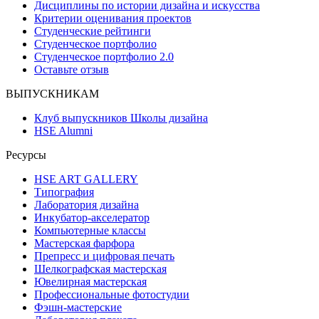
Дисциплины по истории дизайна и искусства
Критерии оценивания проектов
Студенческие рейтинги
Студенческое портфолио
Студенческое портфолио 2.0
Оставьте отзыв
ВЫПУСКНИКАМ
Клуб выпускников Школы дизайна
HSE Alumni
Ресурсы
HSE ART GALLERY
Типография
Лаборатория дизайна
Инкубатор-акселератор
Компьютерные классы
Мастерская фарфора
Препресс и цифровая печать
Шелкографская мастерская
Ювелирная мастерская
Профессиональные фотостудии
Фэшн-мастерские