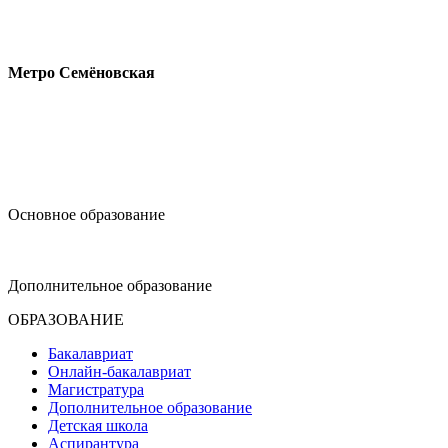
Измайловское шоссе, 44с2
Метро Семёновская
design@hse.ru
Основное образование
dop-design@hse.ru
Дополнительное образование
ОБРАЗОВАНИЕ
Бакалавриат
Онлайн-бакалавриат
Магистратура
Дополнительное образование
Детская школа
Аспирантура