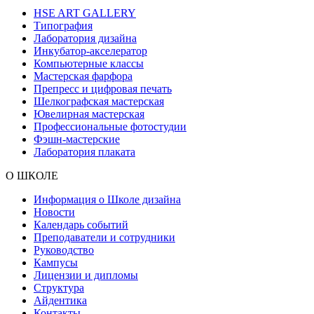
HSE ART GALLERY
Типография
Лаборатория дизайна
Инкубатор-акселератор
Компьютерные классы
Мастерская фарфора
Препресс и цифровая печать
Шелкографская мастерская
Ювелирная мастерская
Профессиональные фотостудии
Фэшн-мастерские
Лаборатория плаката
О ШКОЛЕ
Информация о Школе дизайна
Новости
Календарь событий
Преподаватели и сотрудники
Руководство
Кампусы
Лицензии и дипломы
Структура
Айдентика
Контакты