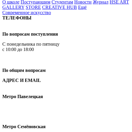
О школе
Поступающим
Студентам
Новости
Журнал
HSE ART
GALLERY
STORE
CREATIVE HUB
Ещё
Современное искусство
ТЕЛЕФОНЫ
+7 499 444-02-84
По вопросам поступления
С понедельника по пятницу
с 10:00 до 18:00
+7
495 621-87-11
По общим вопросам
АДРЕС И EMAIL
Малая Пионерская ул., 12
Метро Павелецкая
Измайловское шоссе, 44с2
Метро Семёновская