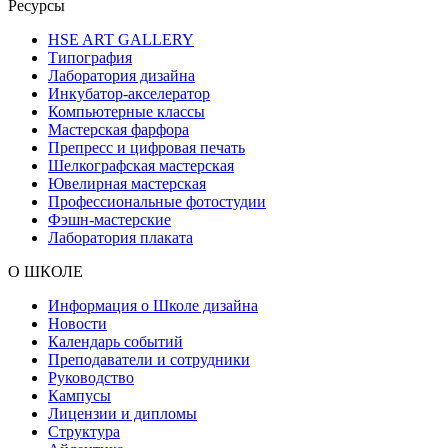
Ресурсы
HSE ART GALLERY
Типография
Лаборатория дизайна
Инкубатор-акселератор
Компьютерные классы
Мастерская фарфора
Препресс и цифровая печать
Шелкографская мастерская
Ювелирная мастерская
Профессиональные фотостудии
Фэшн-мастерские
Лаборатория плаката
О ШКОЛЕ
Информация о Школе дизайна
Новости
Календарь событий
Преподаватели и сотрудники
Руководство
Кампусы
Лицензии и дипломы
Структура