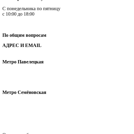
С понедельника по пятницу
с 10:00 до 18:00
+7
495 621-87-11
По общим вопросам
АДРЕС И EMAIL
Малая Пионерская ул., 12
Метро Павелецкая
Измайловское шоссе, 44с2
Метро Семёновская
design@hse.ru