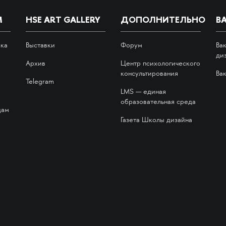
М
HSE ART GALLERY
ДОПОЛНИТЕЛЬНО
В
ика
Выставки
Форум
Ва
ди
Архив
Центр психологического
консультирования
Ва
Telegram
LMS — единая
образовательная среда
дам
Газета Школы дизайна