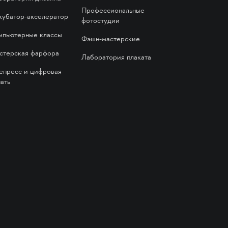
Профессиональные
кубатор-акселератор
фотостудии
мпьютерные классы
Фэшн-мастерские
стерская фарфора
Лаборатория плаката
епресс и цифровая
ать