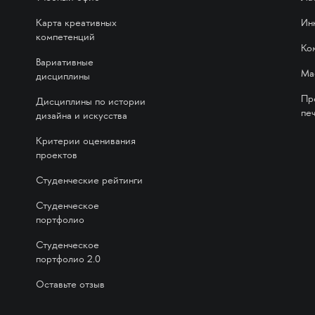
Карта креативных
Ин
компетенций
Ко
Вариативные
Ма
дисциплины
Пр
Дисциплины по истории
печ
дизайна и искусства
Критерии оценивания
проектов
Студенческие рейтинги
Студенческое
портфолио
Студенческое
портфолио 2.0
Оставьте отзыв