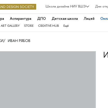
Школа дизайна НИУ ВШЭ
Дни отк
ура
Аспирантура
ДПО
Детская школа
Лицей
Онл
 ART GALLERY
STORE
CREATIVE HUB
Ещё
КИ
ИВАН РЯБОВ
И