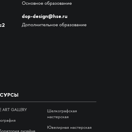
Основное образование
dop-design@hse.ru
с2
Дополнительное образование
ЕСУРСЫ
E ART GALLERY
Шелкографская
мастерская
пография
Ювелирная мастерская
боратория дизайна