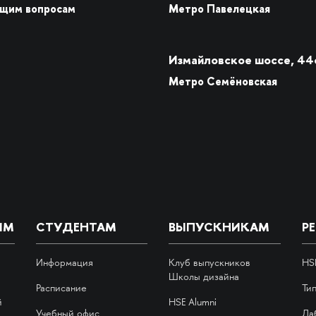
бщим вопросам
Метро Павелецкая
Измайловское шоссе, 44
Метро Семёновская
ИМ
СТУДЕНТАМ
ВЫПУСКНИКАМ
Р
Информация
Клуб выпускников
HS
Школы дизайна
Расписание
Ти
й
HSE Alumni
Учебный офис
Ла