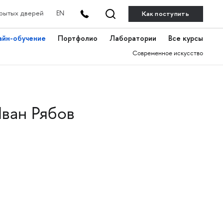
Как поступить
рытых дверей
EN
айн-обучение
Портфолио
Лаборатории
Все курсы
Современное искусство
ван Рябов