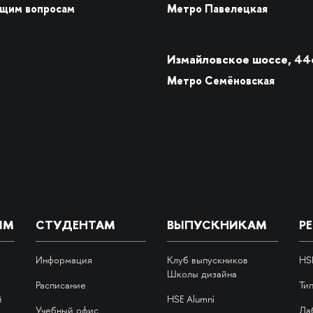
бщим вопросам
Метро Павелецкая
Измайловское шоссе, 44
Метро Семёновская
ИМ
СТУДЕНТАМ
ВЫПУСКНИКАМ
Р
Информация
Клуб выпускников
HS
Школы дизайна
Расписание
Ти
й
HSE Alumni
Учебный офис
Ла