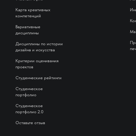
Карта креативных
Ин
компетенций
Ко
Вариативные
Ма
дисциплины
Пр
Дисциплины по истории
печ
дизайна и искусства
Критерии оценивания
проектов
Студенческие рейтинги
Студенческое
портфолио
Студенческое
портфолио 2.0
Оставьте отзыв