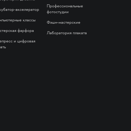
Профессиональные
кубатор-акселератор
фотостудии
мпьютерные классы
Фэшн-мастерские
стерская фарфора
Лаборатория плаката
епресс и цифровая
ать