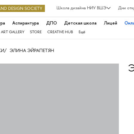
Школа дизайна НИУ ВШЭ
Дни отк
ура
Аспирантура
ДПО
Детская школа
Лицей
Онл
 ART GALLERY
STORE
CREATIVE HUB
Ещё
КИ
ЭЛИНА ЭЙРАПЕТЯН
Э