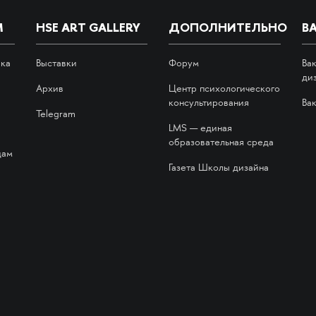
М
HSE ART GALLERY
ДОПОЛНИТЕЛЬНО
В
ика
Выставки
Форум
Ва
ди
Архив
Центр психологического
консультирования
Ва
Telegram
LMS — единая
образовательная среда
дам
Газета Школы дизайна