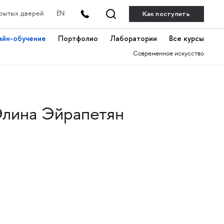
Как поступить
рытых дверей
EN
айн-обучение
Портфолио
Лаборатории
Все курсы
Современное искусство
лина Эйрапетян