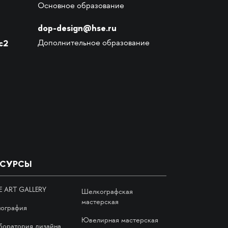
Основное образование
dop-design@hse.ru
с2
Дополнительное образование
ЕСУРСЫ
E ART GALLERY
Шелкографская
мастерская
пография
Ювелирная мастерская
боратория дизайна