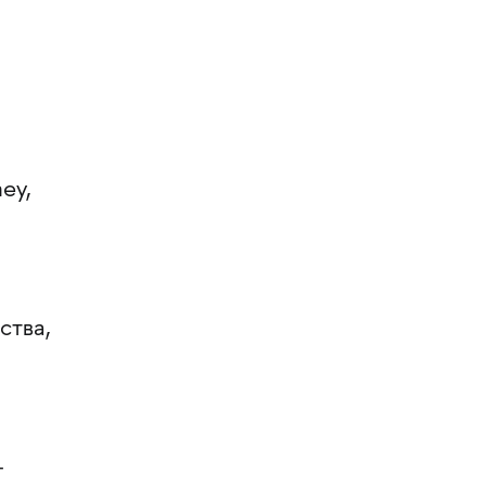
ey,
ства,
-