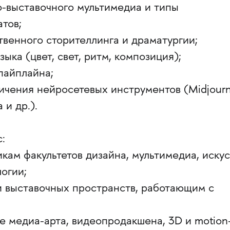
о-выставочного мультимедиа и типы
тов;
венного сторителлинга и драматургии;
зыка (цвет, свет, ритм, композиция);
пайплайна;
ичения нейросетевых инструментов (Midjourn
 и др.).
:
икам факультетов дизайна, мультимедиа, искус
логии;
и выставочных пространств, работающим с
е медиа-арта, видеопродакшена, 3D и motion