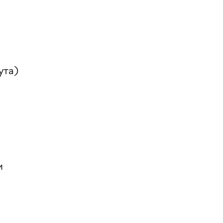
ута)
и