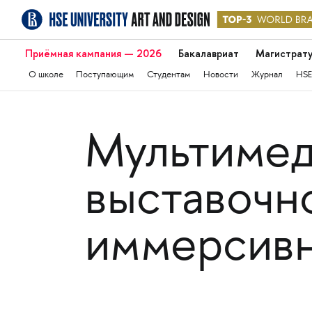
Приёмная кампания — 2026
Бакалавриат
Магистрат
О школе
Поступающим
Студентам
Новости
Журнал
HSE
Мультимед
выставочно
иммерсивн