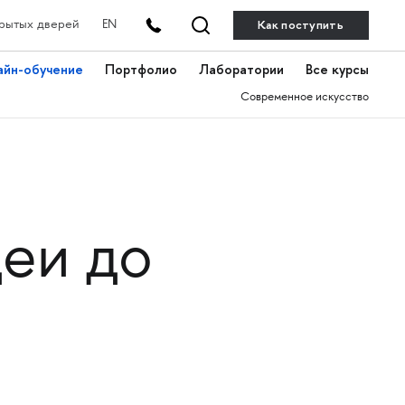
Как поступить
рытых дверей
EN
айн-обучение
Портфолио
Лаборатории
Все курсы
Современное искусство
деи до