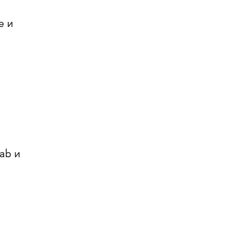
е и
ab и