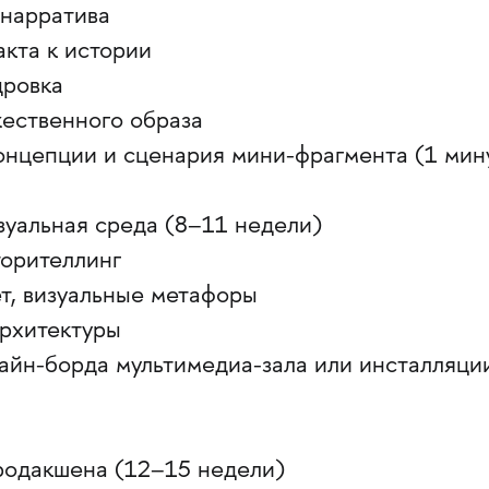
 нарратива
акта к истории
дровка
жественного образа
концепции и сценария мини-фрагмента (1 мин
зуальная среда (8–11 недели)
торителлинг
вет, визуальные метафоры
архитектуры
зайн-борда мультимедиа-зала или инсталляци
родакшена (12–15 недели)