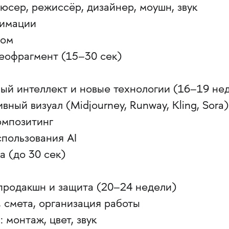
дюсер, режиссёр, дизайнер, моушн, звук
нимации
ком
деофрагмент (15–30 сек)
ный интеллект и новые технологии (16–19 не
вный визуал (Midjourney, Runway, Kling, Sora)
омпозитинг
спользования AI
а (до 30 сек)
продакшн и защита (20–24 недели)
, смета, организация работы
 монтаж, цвет, звук