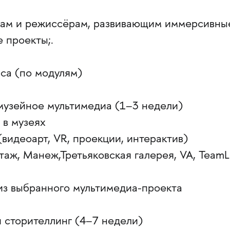
рам и режиссёрам, развивающим иммерсивны
 проекты;.
са (по модулям)
 музейное мультимедиа (1–3 недели)
 в музеях
(видеоарт, VR, проекции, интерактив)
таж, Манеж,Третьяковская галерея, VA, TeamL
лиз выбранного мультимедиа-проекта
 сторителлинг (4–7 недели)