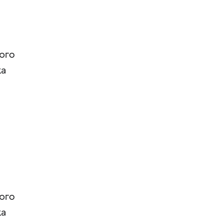
ого
ка
ого
ка