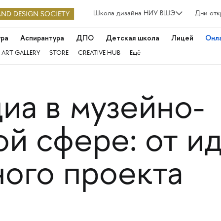
Школа дизайна НИУ ВШЭ
Дни отк
ура
Аспирантура
ДПО
Детская школа
Лицей
Онл
 ART GALLERY
STORE
CREATIVE HUB
Ещё
иа в музейно-
й сфере: от и
ого проекта