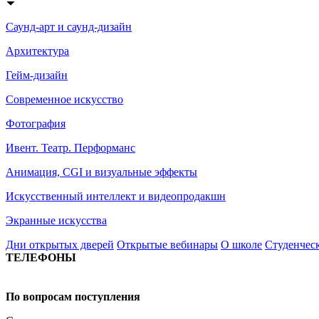
Саунд-арт и саунд-дизайн
Архитектура
Гейм-дизайн
Современное искусство
Фотография
Ивент. Театр. Перформанс
Анимация, CGI и визуальные эффекты
Искусственный интеллект и видеопродакшн
Экранные искусства
Дни открытых дверей
Открытые вебинары
О школе
Студенчес
ТЕЛЕФОНЫ
+7 499 444-02-84
По вопросам поступления