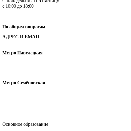
С понедельника по пятницу
с 10:00 до 18:00
+7
495 621-87-11
По общим вопросам
АДРЕС И EMAIL
Малая Пионерская ул., 12
Метро Павелецкая
Измайловское шоссе, 44с2
Метро Семёновская
design@hse.ru
Основное образование