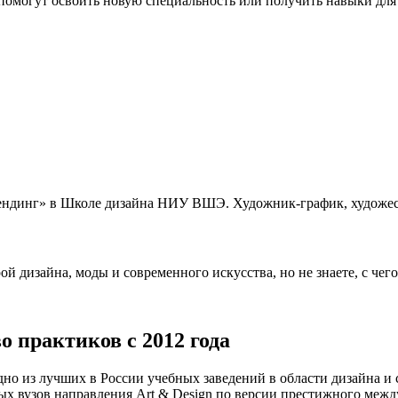
могут освоить новую специальность или получить навыки для к
ндинг» в Школе дизайна НИУ ВШЭ. Художник-график, художеств
й дизайна, моды и современного искусства, но не знаете, с чего
о практиков с 2012 года
о из лучших в России учебных заведений в области дизайна и
ых вузов направления Art & Design по версии престижного меж