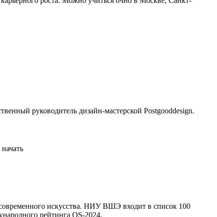
арьерного роста. Можно учиться очно в Москве, Санкт-
енный руководитель дизайн-мастерской Postgooddesign.
 начать
 современного искусства. НИУ ВШЭ входит в список 100
дународного рейтинга QS-2024.