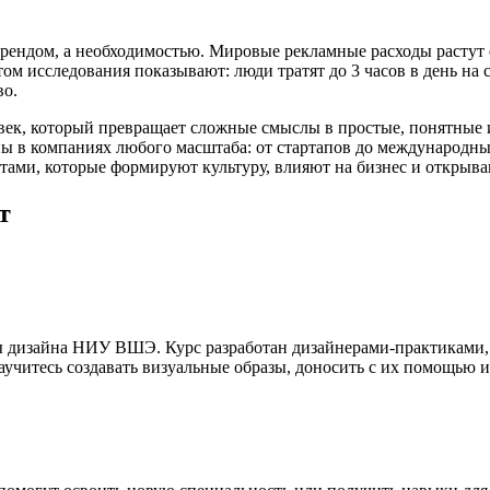
ендом, а необходимостью. Мировые рекламные расходы растут еж
том исследования показывают: люди тратят до 3 часов в день на 
во.
к, который превращает сложные смыслы в простые, понятные и
ы в компаниях любого масштаба: от стартапов до международн
ктами, которые формируют культуру, влияют на бизнес и открыв
т
 дизайна НИУ ВШЭ. Курс разработан дизайнерами-практиками,
аучитесь создавать визуальные образы, доносить с их помощью