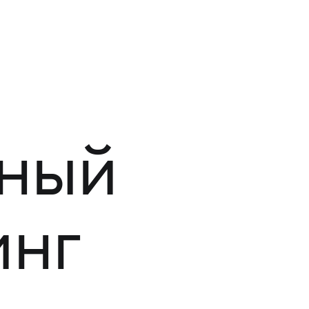
ный
инг