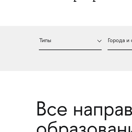
Все напра
образован