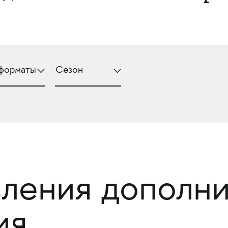
вления дополн
ия