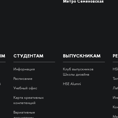
Метро Семёновская
ИМ
СТУДЕНТАМ
ВЫПУСКНИКАМ
Р
Информация
Клуб выпускников
HS
Школы дизайна
Расписание
Ти
й
HSE Alumni
Учебный офис
Ла
Карта креативных
Ин
компетенций
Ко
Вариативные
Ма
дисциплины