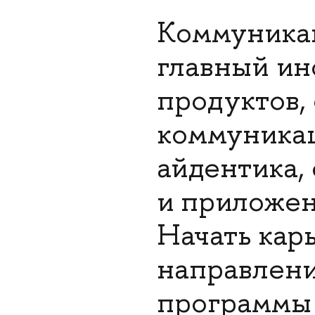
Коммуникац
главный ин
продуктов,
коммуникац
айдентика,
и приложени
Начать кар
направлени
программы 