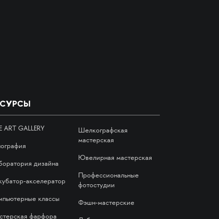
ЕСУРСЫ
E ART GALLERY
Шелкографская
мастерская
пография
Ювелирная мастерская
боратория дизайна
Профессиональные
кубатор-акселератор
фотостудии
мпьютерные классы
Фэшн-мастерские
стерская фарфора