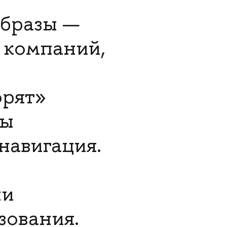
образы —
 компаний,
орят»
ты
навигация.
ши
зования.