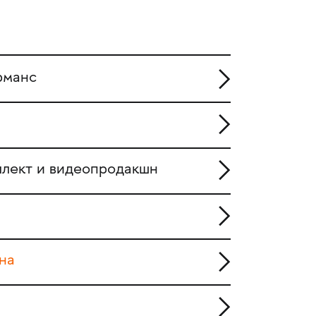
рманс
ллект и видеопродакшн
на