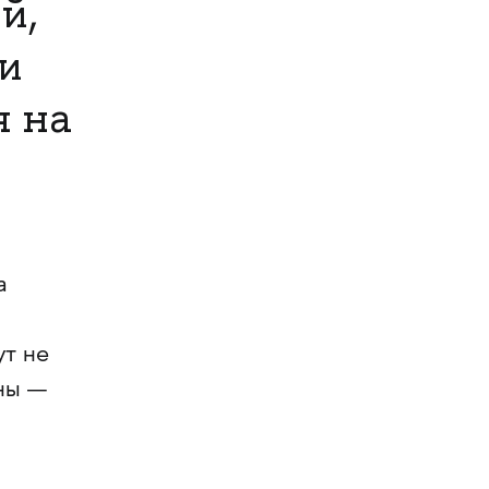
й,
и
я на
а
ут не
аны —