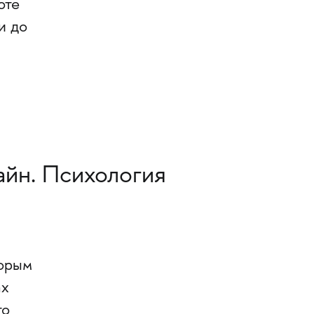
оте
и до
айн. Психология
торым
ах
то