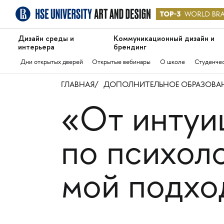
Дизайн среды и
Коммуникационный дизайн и
интерьера
брендинг
Дни открытых дверей
Открытые вебинары
О школе
Студенче
ГЛАВНАЯ
ДОПОЛНИТЕЛЬНОЕ ОБРАЗОВА
«От интуиц
по психол
мой подхо