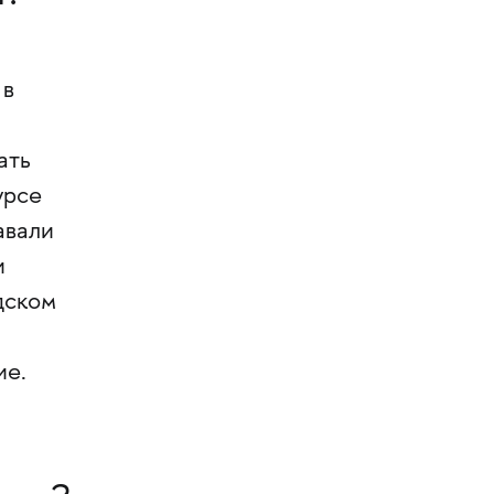
 в
ать
урсе
авали
и
дском
ие.