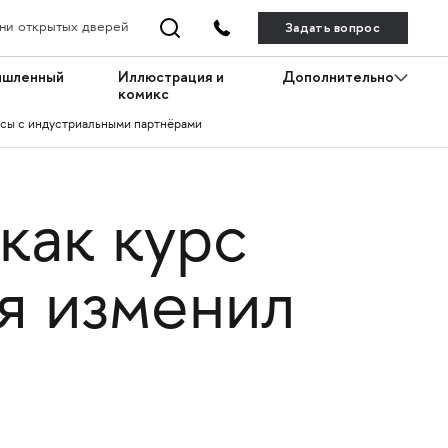
Задать вопрос
ни открытых дверей
ышленный
Иллюстрация и
Дополнительно
комикс
сы с индустриальными партнёрами
как курс
я изменил