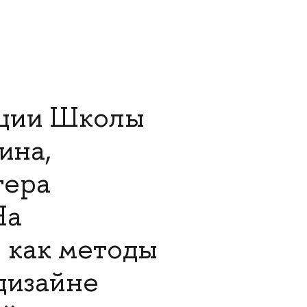
ации Школы
ина,
тера
На
, как методы
дизайне