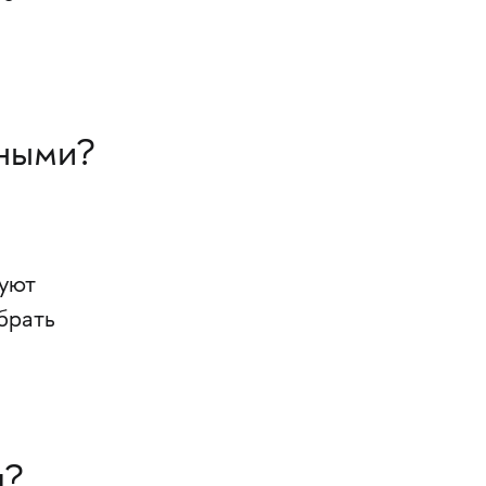
зными?
вуют
брать
я?