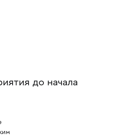
риятия до начала
е
ским