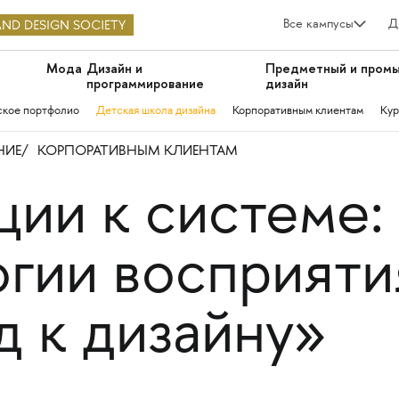
Все кампусы
Д
Мода
Дизайн и
Предметный и пром
программирование
дизайн
ское портфолио
Детская школа дизайна
Корпоративным клиентам
Кур
НИЕ
КОРПОРАТИВНЫМ КЛИЕНТАМ
ии к системе: 
огии восприяти
д к дизайну»