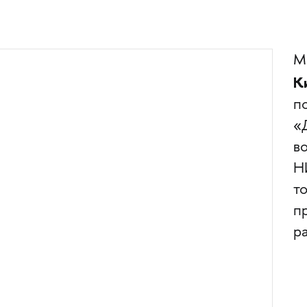
М
К
п
«
в
Н
т
п
р