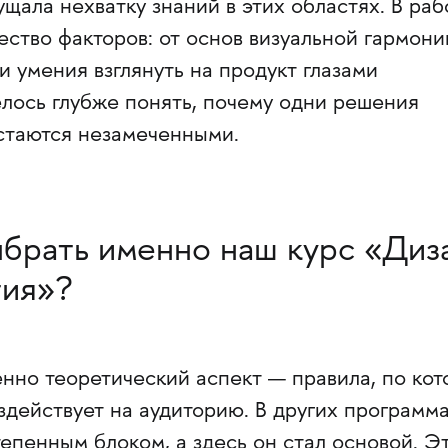
щала нехватку знаний в этих областях. В раб
ство факторов: от основ визуальной гармони
и умения взглянуть на продукт глазами
елось глубже понять, почему одни решения
остаются незамеченными.
брать именно наш курс «Диз
тия»?
нно теоретический аспект — правила, по ко
здействует на аудиторию. В других программ
епенным блоком, а здесь он стал основой. Э