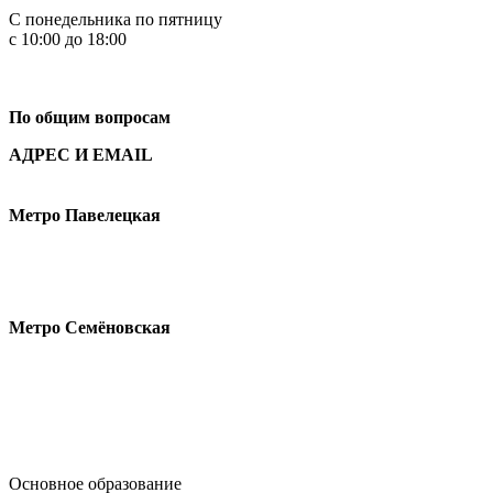
С понедельника по пятницу
с 10:00 до 18:00
+7
495 621-87-11
По общим вопросам
АДРЕС И EMAIL
Малая Пионерская ул., 12
Метро Павелецкая
Измайловское шоссе, 44с2
Метро Семёновская
design@hse.ru
Основное образование