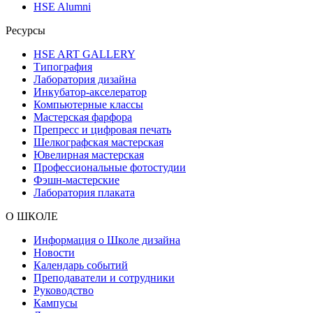
HSE Alumni
Ресурсы
HSE ART GALLERY
Типография
Лаборатория дизайна
Инкубатор-акселератор
Компьютерные классы
Мастерская фарфора
Препресс и цифровая печать
Шелкографская мастерская
Ювелирная мастерская
Профессиональные фотостудии
Фэшн-мастерские
Лаборатория плаката
О ШКОЛЕ
Информация о Школе дизайна
Новости
Календарь событий
Преподаватели и сотрудники
Руководство
Кампусы